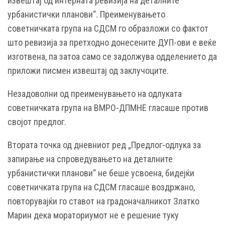
извештај од интерната ревизија на деталните
урбанистички планови“. Преименувањето
советничката група на СДСМ го образложи со фактот
што ревизија за претходно донесените ДУП-ови е веќе
изготвена, па затоа само се задолжува одделението да
приложи писмен извештај од заклучоците.
Незадоволни од преименувањето на одлуката
советничката група на ВМРО-ДПМНЕ гласаше против
својот предлог.
Втората точка од дневниот ред „Предлог-одлука за
запирање на спроведувањето на деталните
урбанистички планови“ не беше усвоена, бидејќи
советничката група на СДСМ гласаше воздржано,
повторувајќи го ставот на градоначалникот Златко
Марин дека мораториумот не е решение туку