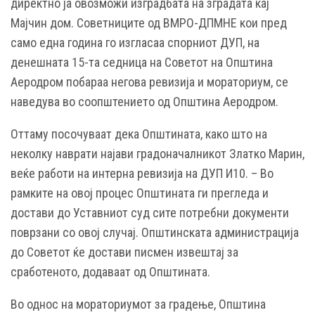
директно ја овозможи изградбата на зградата кај
Мајчин дом. Советниците од ВМРО-ДПМНЕ кои пред
само една година го изгласаа спорниот ДУП, на
денешната 15-та седница на Советот на Општина
Аеродром побараа негова ревизија и мораториум, се
наведува во соопштението од Општина Аеродром.
Оттаму посочуваат дека Општината, како што на
неколку наврати најави градоначалникот Златко Марин,
веќе работи на интерна ревизија на ДУП И10. – Во
рамките на овој процес Општината ги прегледа и
достави до Уставниот суд сите потребни документи
поврзани со овој случај. Општинската администрација
до Советот ќе достави писмен извештај за
сработеното, додаваат од Општината.
Во однос на мораториумот за градење, Општина