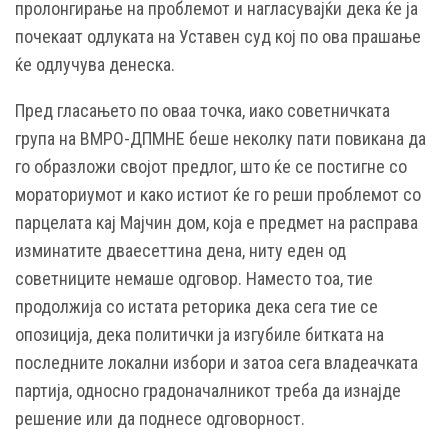
пролонгирање на проблемот и нагласувајќи дека ќе ја
почекаат одлуката на Уставен суд кој по ова прашање
ќе одлучува денеска.
Пред гласањето по оваа точка, иако советничката
група на ВМРО-ДПМНЕ беше неколку пати повикана да
го образложи својот предлог, што ќе се постигне со
мораториумот и како истиот ќе го реши проблемот со
парцелата кај Мајчин дом, која е предмет на расправа
изминатите дваесеттина дена, ниту еден од
советниците немаше одговор. Наместо тоа, тие
продолжија со истата реторика дека сега тие се
опозиција, дека политички ја изгубиле битката на
последните локални избори и затоа сега владеачката
партија, односно градоначалникот треба да изнајде
решение или да поднесе одговорност.