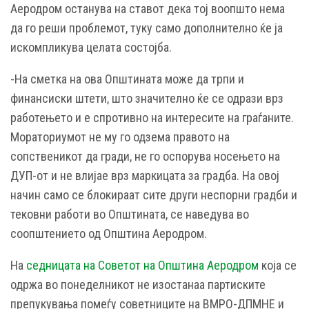
Аеродром останува на ставот дека тој воопшто нема
да го реши проблемот, туку само дополнително ќе ја
искомпликува целата состојба.
-На сметка на ова Општината може да трпи и
финансиски штети, што значително ќе се одрази врз
работењето и е спротивно на интересите на граѓаните.
Мораториумот не му го одзема правото на
сопственикот да гради, не го оспорува носењето на
ДУП-от и не влијае врз маркицата за градба. На овој
начин само се блокираат сите други неспорни градби и
тековни работи во Општината, се наведува во
соопштението од Општина Аеродром.
На
седницата на Советот на Општина Аеродром
која се
одржа во понеделникот не изостанаа партиските
препукувања помеѓу советниците на ВМРО-ДПМНЕ и