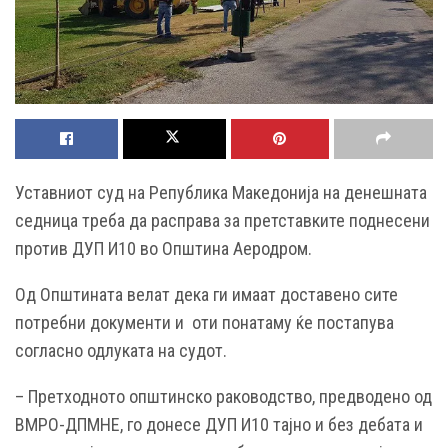
Уставниот суд на Република Македонија на денешната
седница треба да расправа за претставките поднесени
против ДУП И10 во Општина Аеродром.
Од Општината велат дека ги имаат доставено сите
потребни документи и оти понатаму ќе постапува
согласно одлуката на судот.
– Претходното општинско раководство, предводено од
ВМРО-ДПМНЕ, го донeсе ДУП И10 тајно и без дебата и