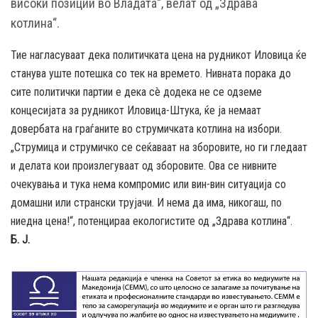
високи позиции во Владата“, велат од „Здрава
котлина“.
Тие нагласуваат дека политичката цена на рудникот Иловица ќе
станува уште потешка со тек на времето. Нивната порака до
сите политички партии е дека сè додека не се одземе
концесијата за рудникот Иловица-Штука, ќе ја немаат
довербата на граѓаните во струмичката котлина на избори.
„Струмица и струмичко се сеќаваат на зборовите, но ги гледаат
и делата кои произлегуваат од зборовите. Ова се нивните
очекувања и тука нема компромис или вин-вин ситуација со
домашни или странски трујачи. И нема да има, никогаш, по
ниедна цена!“, потенцираа екологистите од „Здрава котлина“.
Б. Ј.