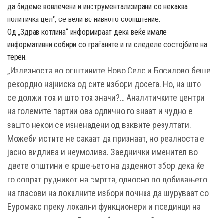
да бидеме вовлечени и инструментализирани со некаква
политичка цел“, се вели во нивното соопштение.
Од „Здрав котлина“ информираат дека веќе имале
информативни собири со граѓаните и ги следеле состојбите на
терен.
„Излезноста во општините Ново Село и Босилово беше
рекордно најниска од сите избори досега. Но, на што
се должи тоа и што тоа значи?… Аналитичките центри
на големите партии ова одлично го знаат и чудно е
зашто некои се изненадени од ваквите резултати.
Можеби истите не сакаат да признаат, но реалноста е
јасно видлива и неумолива. Заеднички именител во
двете општини е кршењето на дадениот збор дека ќе
го сопрат рудникот на смртта, односно по добивањето
на гласови на локалните избори почнаа да шуруваат со
Еуромакс преку локални функционери и поединци на