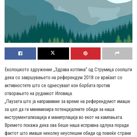
Еколошкото здружение „Здрава котлина“ од Струмица соопшти
дека со завршувањето на референдум 2018 се враќаат со
активностите што се однесуваат кон борбата против
отворањето на рудникот Иловица.
„Паузата што ја направивме за време на референдумот имаше
за цел да ги минимизира потенцијалните обиди за наша
инструментализација и манипулација во екот на кампањата.
Времето покажа дека ова беше наша исправна одлука поради
фактот што имаше неколку неуспешни обиди од повеќе страни