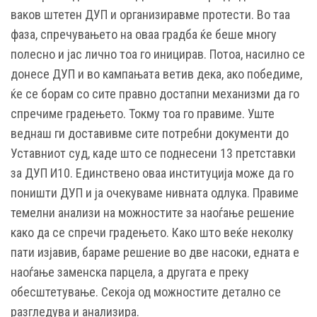
ваков штетен ДУП и организиравме протести. Во таа
фаза, спречувањето на оваа градба ќе беше многу
полесно и јас лично тоа го иницирав. Потоа, насилно се
донесе ДУП и во кампањата ветив дека, ако победиме,
ќе се борам со сите правно достапни механизми да го
спречиме градењето. Токму тоа го правиме. Уште
веднаш ги доставивме сите потребни документи до
Уставниот суд, каде што се поднесени 13 претставки
за ДУП И10. Единствено оваа институција може да го
поништи ДУП и ја очекуваме нивната одлука. Правиме
темелни анализи на можностите за наоѓање решение
како да се спречи градењето. Како што веќе неколку
пати изјавив, бараме решение во две насоки, едната е
наоѓање заменска парцела, а другата е преку
обесштетување. Секоја од можностите детално се
разгледува и анализира.