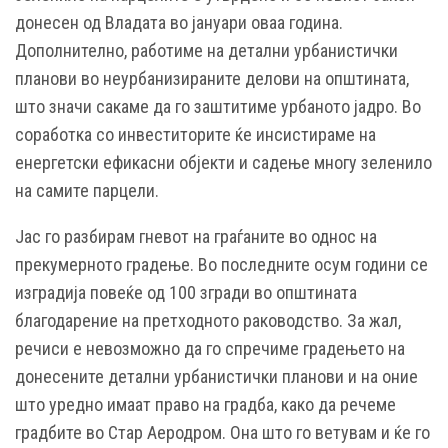
донесен од Владата во јануари оваа година.
Дополнително, работиме на детални урбанистички
планови во неурбанизираните делови на општината,
што значи сакаме да го заштитиме урбаното јадро. Во
соработка со инвеститорите ќе инсистираме на
енергетски ефикасни објекти и садење многу зеленило
на самите парцели.
Јас го разбирам гневот на граѓаните во однос на
прекумерното градење. Во последните осум години се
изградија повеќе од 100 згради во општината
благодарение на претходното раководство. За жал,
речиси е невозможно да го спречиме градењето на
донесените детални урбанистички планови и на оние
што уредно имаат право на градба, како да речеме
градбите во Стар Аеродром. Она што го ветувам и ќе го