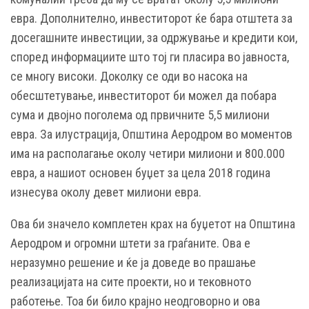
евра. Дополнително, инвеститорот ќе бара отштета за
досегашните инвестиции, за одржување и кредити кои,
според информациите што тој ги пласира во јавноста,
се многу високи. Доколку се оди во насока на
обесштетување, инвеститорот би можел да побара
сума и двојно поголема од првичните 5,5 милиони
евра. За илустрација, Општина Аеродром во моментов
има на располагање околу четири милиони и 800.000
евра, а нашиот основен буџет за цела 2018 година
изнесува околу девет милиони евра.
Ова би значело комплетен крах на буџетот на Општина
Аеродром и огромни штети за граѓаните. Ова е
неразумно решение и ќе ја доведе во прашање
реализацијата на сите проекти, но и тековното
работење. Тоа би било крајно неодговорно и ова