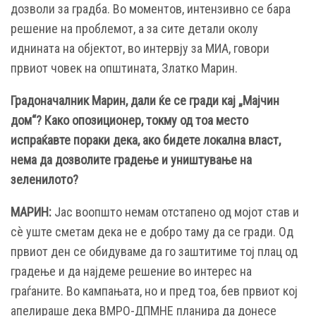
дозволи за градба. Во моментов, интензивно се бара
решение на проблемот, а за сите детали околу
иднината на објектот, во интервју за МИА, говори
првиот човек на општината, Златко Марин.
Градоначалник Марин, дали ќе се гради кај „Мајчин
дом“? Како опозиционер, токму од тоа место
испраќавте пораки дека, ако бидете локална власт,
нема да дозволите градење и уништување на
зеленилото?
МАРИН:
Јас воопшто немам отстапено од мојот став и
сѐ уште сметам дека не е добро таму да се гради. Од
првиот ден се обидуваме да го заштитиме тој плац од
градење и да најдеме решение во интерес на
граѓаните. Во кампањата, но и пред тоа, бев првиот кој
апелираше дека ВМРО-ДПМНЕ планира да донесе