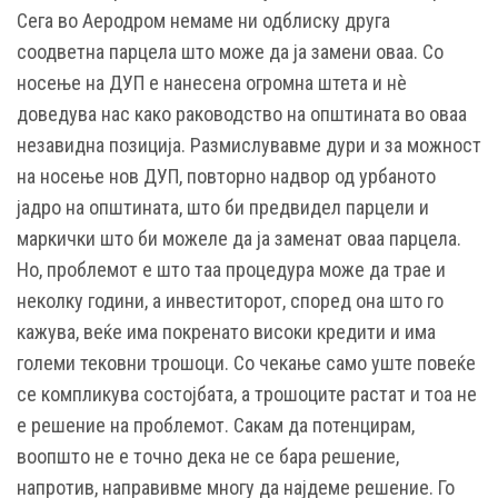
Сега во Аеродром немаме ни одблиску друга
соодветна парцела што може да ја замени оваа. Со
носење на ДУП е нанесена огромна штета и нѐ
доведува нас како раководство на општината во оваа
незавидна позиција. Размислувавме дури и за можност
на носење нов ДУП, повторно надвор од урбаното
јадро на општината, што би предвидел парцели и
маркички што би можеле да ја заменат оваа парцела.
Но, проблемот е што таа процедура може да трае и
неколку години, а инвеститорот, според она што го
кажува, веќе има покренато високи кредити и има
големи тековни трошоци. Со чекање само уште повеќе
се компликува состојбата, а трошоците растат и тоа не
е решение на проблемот. Сакам да потенцирам,
воопшто не е точно дека не се бара решение,
напротив, направивме многу да најдеме решение. Го