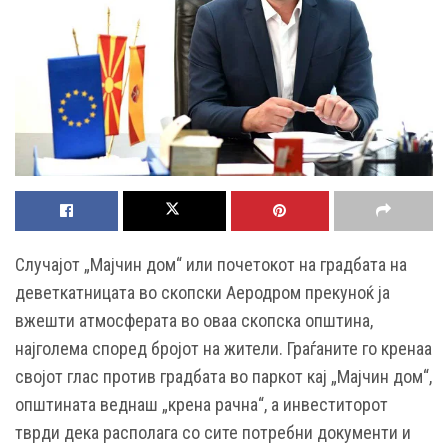
Случајот „Мајчин дом“ или почетокот на градбата на
деветкатницата во скопски Аеродром прекуноќ ја
вжешти атмосферата во оваа скопска општина,
најголема според бројот на жители. Граѓаните го кренаа
својот глас против градбата во паркот кај „Мајчин дом“,
општината веднаш „крена рачна“, а инвеститорот
тврди дека располага со сите потребни документи и