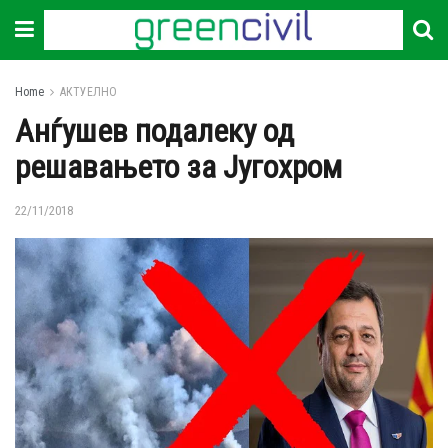
Home
АКТУЕЛНО
Анѓушев подалеку од
решавањето за Југохром
22/11/2018