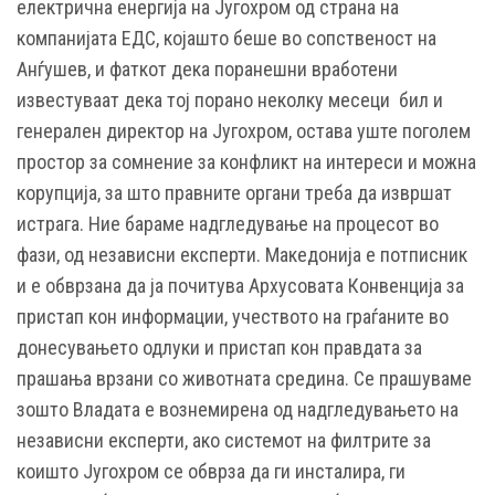
електрична енергија на Југохром од страна на
компанијата ЕДС, којашто беше во сопственост на
Анѓушев, и фаткот дека поранешни вработени
известуваат дека тој порано неколку месеци бил и
генерален директор на Југохром, остава уште поголем
простор за сомнение за конфликт на интереси и можна
корупција, за што правните органи треба да извршат
истрага. Ние бараме надгледување на процесот во
фази, од независни експерти. Македонија е потписник
и е обврзана да ја почитува Архусовата Конвенција за
пристап кон информации, учеството на граѓаните во
донесувањето одлуки и пристап кон правдата за
прашања врзани со животната средина. Се прашуваме
зошто Владата е вознемирена од надгледувањето на
независни експерти, ако системот на филтрите за
коишто Југохром се обврза да ги инсталира, ги