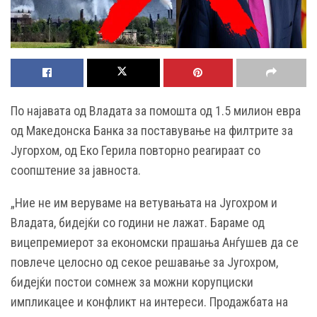
По најавата од Владата за помошта од 1.5 милион евра
од Македонска Банка за поставување на филтрите за
Југорхом, од Еко Герила повторно реагираат со
соопштение за јавноста.
„Ние не им веруваме на ветувањата на Југохром и
Владата, бидејќи со години не лажат. Бараме од
вицепремиерот за економски прашања Анѓушев да се
повлече целосно од секое решавање за Југохром,
бидејќи постои сомнеж за можни корупциски
импликацее и конфликт на интереси. Продажбата на