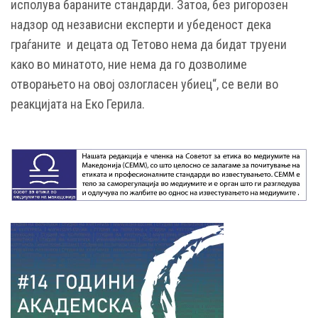
исполува бараните стандарди. Затоа, без ригорозен
надзор од независни експерти и убеденост дека
граѓаните и децата од Тетово нема да бидат труени
како во минатото, ние нема да го дозволиме
отворањето на овој озлогласен убиец“, се вели во
реакцијата на Еко Герила.