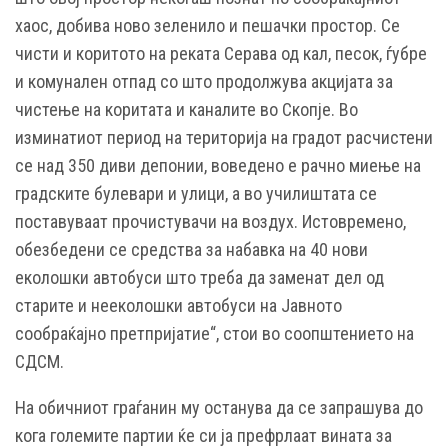
хаос, добива ново зеленило и пешачки простор.
Се
чисти и коритото на реката Серава од кал, песок, ѓубре
и комунален отпад со што продолжува акцијата за
чистење на коритата и каналите во Скопје.
Во
изминатиот период на територија на градот расчистени
се над 350 диви депонии, воведено е рачно миење на
градските булевари и улици, а во училиштата се
поставуваат прочистувачи на воздух.
Истовремено,
обезбедени се средства за набавка на 40 нови
еколошки автобуси што треба да заменат дел од
старите и нееколошки автобуси на Јавното
сообраќајно претпријатие“, стои во соопштението на
СДСМ.
На обичниот граѓанин му останува да се запрашува до
кога големите партии ќе си ја префрлаат вината за