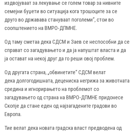
издвојуваат за лекување се голем товар за нивните
семејни буџети во ситуација кога трошоците за се
друго во државава стануваат поголеми“, стои во
соопштението на ВМРО-ДПМНЕ.
Од таму сметаа дека СДСМ и Заев се неспособни да се
справат со загадувањето и да ја напуштат власта и да
ја остават на некој друг да го реши овој проблем.
Од другата страна, „обвинетите“ СДСМ велат
дека
долгогодишната, децениска негрижа за животната
средина и игнорирањето на проблемот со
загадувањето од страна на ВМРО-ДПМНЕ придонесе
Скопје да стане еден од најзагадените градови во
Европа.
Тие велат дека новата градска власт предводена од