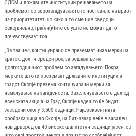
СДСМ и државните институции решавањето на
проблемот со
аерозагадувањето го поставиле на врвот
на приоритетитет, но како што сме ние сведоци
секојдневно, граѓан(к)ите сè уште не можат да го
почувствуваат тоа.
„За таа цел, континуирано се преземаат низа мерки на
краток, долг и среден рок, за решавање на
долгогодишниот проблем со загадувањето.
Покрај
мерките што ги преземаат државните институции и
градот Скопје презема континуирани мерки за
намалување на загаденоста.
Зазеленувањето е дел од
есенската акција на Град Скопје кадешто ќе бидат
засадени околу 3.500 садници.
Најфреквентната
сообраќајница во Скопје, на Бит-пазар веќе е засаден
нов дрворед од 40 висококвалитетни садници јасен, со
што овој простор некогаш познат по сообраќајниот