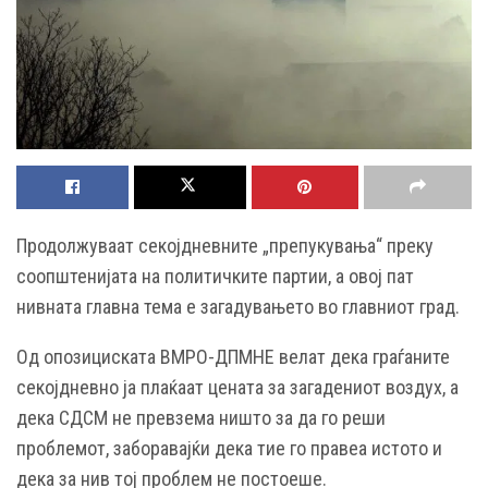
Продолжуваат секојдневните „препукувања“ преку
соопштенијата на политичките партии, а овој пат
нивната главна тема е загадувањето во главниот град.
Од опозициската ВМРО-ДПМНЕ велат дека граѓаните
секојдневно ја плаќаат цената за загадениот воздух, а
дека СДСМ не превзема ништо за да го реши
проблемот, заборавајќи дека тие го правеа истото и
дека за нив тој проблем не постоеше.