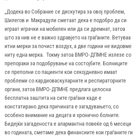
„Додека во Собрание се дискутира за овој проблем,
Шилегов и Макрадули сметаат дека е подобро да си
играат играчки на мобилен или да си дремнат, затоа
што за нив не е важно здравјето на граѓаните. Ветуваа
итни мерки за почист воздух, а две години не видовме
ниту една мерка. Токму затоа ВМРО-ДПМНЕ излезе со
препораки за подобрување на состојбите. Болниците
се преполни со пациенти кои секојдневно имаат
проблеми со кардиоваскуларните и респираторните
органи, затоа ВМРО-ДПМНЕ предлага целосна
бесплатна заштита на сите граѓани каде е
констатирано дека причината е загадувањето, со
особено внимание на децата и хронично болните.
Бидејќи загаденоста е алармантна повеќе од 6 месеци
во годината, сметаме дека финансиите кои граѓаните ги