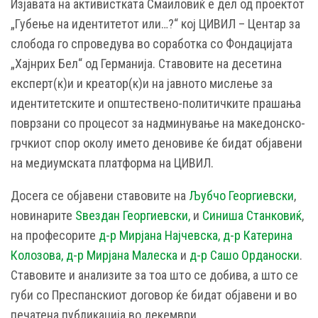
Изјавата на активистката Смаиловиќ е дел од проектот
„Губење на идентитетот или…?“ кој ЦИВИЛ – Центар за
слобода го спроведува во соработка со Фондацијата
„Хајнрих Бел“ од Германија. Ставовите на десетина
експерт(к)и и креатор(к)и на јавното мислење за
идентитетските и општествено-политичките прашања
поврзани со процесот за надминување на македонско-
грчкиот спор околу името деновиве ќе бидат објавени
на медиумската платформа на ЦИВИЛ.
Досега се објавени ставовите на
Љубчо Георгиевски
,
новинарите
Ѕвездан Георгиевски,
и
Синиша Станковиќ
,
на професорите
д-р Мирјана Најчевска,
д-р Катерина
Колозова,
д-р Мирјана Малеска
и
д-р Сашо Орданоски
.
Ставовите и анализите за тоа што се добива, а што се
губи со Преспанскиот договор ќе бидат објавени и во
печатена публикација во декември.