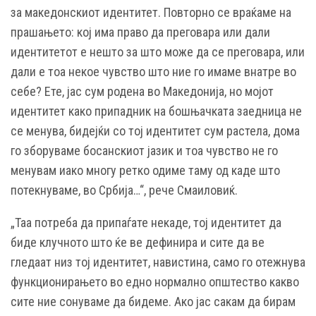
за македонскиот идентитет. Повторно се враќаме на
прашањето: кој има право да преговара или дали
идентитетот е нешто за што може да се преговара, или
дали е тоа некое чувство што ние го имаме внатре во
себе? Ете, јас сум родена во Македонија, но мојот
идентитет како припадник на бошњачката заедница не
се менува, бидејќи со тој идентитет сум растела, дома
го зборуваме босанскиот јазик и тоа чувство не го
менувам иако многу ретко одиме таму од каде што
потекнуваме, во Србија…“, рече Смаиловиќ.
„Таа потреба да припаѓате некаде, тој идентитет да
биде клучното што ќе ве дефинира и сите да ве
гледаат низ тој идентитет, навистина, само го отежнува
функционирањето во едно нормално општество какво
сите ние сонуваме да бидеме. Ако јас сакам да бирам