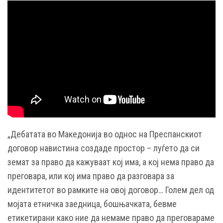
„Дебатата во Македонија во однос на Преспанскиот
договор навистина создаде простор – луѓето да си
земат за право да кажуваат кој има, а кој нема право да
преговара, или кој има право да разговара за
идентитетот во рамките на овој договор… Голем дел од
мојата етничка заедница, бошњачката, бевме
етикетирани како ние да немаме право да преговараме