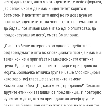
некој идентитет, иако мојот идентитет е веќе оформен,
јас сепак, бирам да имам и идентитет којшто е
бесмртен. Идентитет што никој не го доведува во
прашање, идентитетот на човештвото, на хуманоста,
да бидеш позитивен момент во едно општество, да
придонесуваш во него“, смета Смаиловиќ.
„Она што беше интересно во однос на дебата за
референдумот е што во опозиционата партија имаме и
такви кои не и припаѓаат на македонската етничка
група. Еден од таквите претставници е припадник на
мојата, бошњачка етничка група и беше глорифициран
како херој, кој гласаше за уставните измени.
Коментарите беа: „Па, како може, предавник!“ Секогаш
другите етнички заедници се предавници… И повторно
чувството дека, ако си припадник на некоја група и
сакаш да бидеш дел од таа група, мора да го имаш тој