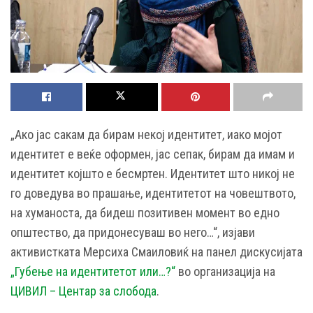
„Ако јас сакам да бирам некој идентитет, иако мојот
идентитет е веќе оформен, јас сепак, бирам да имам и
идентитет којшто е бесмртен. Идентитет што никој не
го доведува во прашање, идентитетот на човештвото,
на хуманоста, да бидеш позитивен момент во едно
општество, да придонесуваш во него…“, изјави
активистката Мерсиха Смаиловиќ на панел дискусијата
„Губење на идентитетот или…?“
во организација на
ЦИВИЛ – Центар за слобода
.