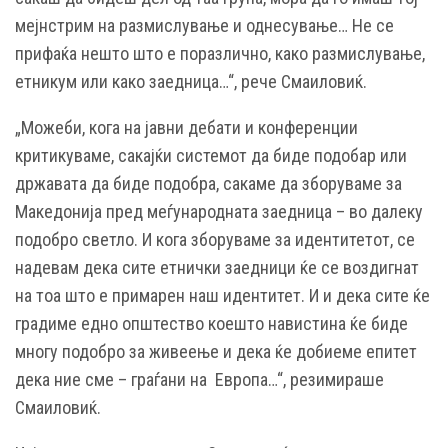
мејнстрим на размислување и однесување… Не се
прифаќа нешто што е поразлично, како размислување,
етникум или како заедница…“, рече Смаиловиќ.
„Можеби, кога на јавни дебати и конференции
критикуваме, сакајќи системот да биде подобар или
државата да биде подобра, сакаме да зборуваме за
Македонија пред меѓународната заедница – во далеку
подобро светло. И кога зборуваме за идентитетот, се
надевам дека сите етнички заедници ќе се воздигнат
на тоа што е примарен наш идентитет. И и дека сите ќе
градиме едно општество коешто навистина ќе биде
многу подобро за живеење и дека ќе добиеме епитет
дека ние сме – граѓани на Европа…“, резимираше
Смаиловиќ.