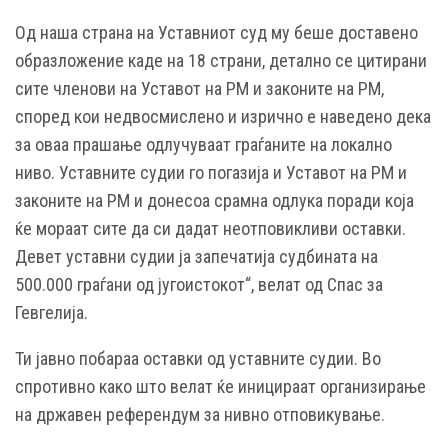
Од наша страна на Уставниот суд му беше доставено
образложение каде на 18 страни, детално се цитирани
сите членови на Уставот на РМ и законите на РМ,
според кои недвосмислено и изрично е наведено дека
за оваа прашање одлучуваат граѓаните на локално
ниво. Уставните судии го погазија и Уставот на РМ и
законите на РМ и донесоа срамна одлука поради која
ќе мораат сите да си дадат неотповикливи оставки.
Девет уставни судии ја запечатија судбината на
500.000 граѓани од југоистокот“, велат од Спас за
Гевгелија.
Ти јавно побараа оставки од уставните судии. Во
спротивно како што велат ќе иницираат организирање
на државен референдум за нивно отповикување.