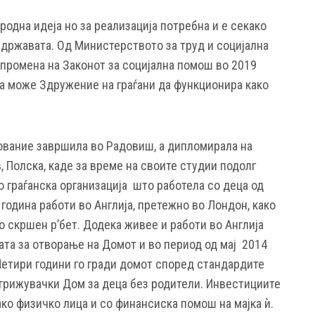
родна идеја но за реализација потребна и е секако
 државата. Од Министерството за труд и социјална
 промена на Законот за социјална помош во 2019
да може Здружение на граѓани да функционира како
ование завршила во Радовиш, а дипломирала на
 Полска, каде за време на своите студии подолг
 граѓанска организација што работела со деца од
 година работи во Англија, претежно во Лондон, како
о скршен р’бет. Додека живее и работи во Англија
ата за отворање на Домот и во период од мај 2014
Четири години го гради домот според стандардите
згрижувачки Дом за деца без родители. Инвестициите
ако физичко лица и со финансиска помош на мајка ѝ.