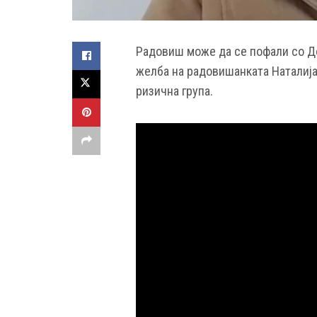
Радовиш може да се пофали со До
желба на радовишанката Наталија 
ризична група.