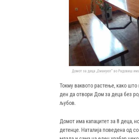
Домот за деца „Емануел“ во Радовиш има 
Токму ваквото растење, како што 
ден да отвори Дом за деца без ро
љубов.
Домот има капацитет за 8 деца, н
детенце. Наталија поведена од со
млада и сама на еден храбар чеко