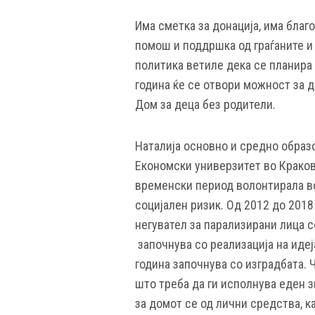
Има сметка за донација, има благо
помош и поддршка од граѓаните и
политика ветиле дека се планира
година ќе се отвори можност за 
Дом за деца без родители.
Наталија основно и средно образ
Економски универзитет во Краков,
временски период волонтирала во
социјален ризик. Од 2012 до 2018
негувател за парализирани лица с
започнува со реализација на идеј
година започнува со изградбата. 
што треба да ги исполнува еден 
за домот се од лични средства, к