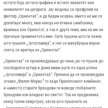
истата боја, истата графика и истиот квалитет или
неквалитет на цигарата. Јас веднаш се префрлив на
филтер „Ориентал“, и да бидам искрен, името не ми се
допаѓаше многу, има некоја негативна симболика,
враќање кон Ориентот, а тоа е друга тема, ама не ми ни
пречеше променетото име. Сите пушачи што ги знаев
што пушеле „Југославија“, а тие се малубројна верна
секта, се вратија на „Ориентал“.
„Ориентал“ се произведуваше до лани, јас го пушев до
последната кутија и дома имам уште по една штека
„Југославија“ и „Ориентал“. Прекина да се произведува
откако „Филип Морис“ го зеде Прилепскиот комбинат,
и наместо старите брендови ги воведе глобалните
брендови кои владеат во светот. Тоа не предизвика
некој голем земјотрес, затоа што пушачите на