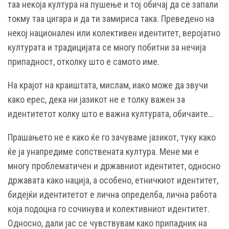
таа некоја култура на пушење и тој обичај да се запали
токму таа цигара и да ти замириса така. Преведено на
некој национален или колективен идентитет, веројатно
културата и традицијата се многу побитни за нечија
припадност, отколку што е самото име.
На крајот на краиштата, мислам, иако може да звучи
како ерес, дека ни јазикот не е толку важен за
идентитетот колку што е важна културата, обичаите…
Прашањето не е како ќе го зачуваме јазикот, туку како
ќе ја унапредиме сопствената култура. Мене ми е
многу проблематичен и државниот идентитет, односно
државата како нација, а особено, етничкиот идентитет,
бидејќи идентитетот е лична определба, лична работа
која подоцна го сочинува и колективниот идентитет.
Односно, дали јас се чувствувам како припадник на