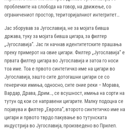
проблемите на слобода на говор, на движење, со
ограничениот простор, територијалниот интегритет…
Јас зборував за Југославија, не за мојата бивша
држава, туку за мојата бивша цигара, за филтер
„Југославија“. Јас ги начнав идентитетските прашања
преку примерот на овие цигари. Филтер „Југославија“ е
првата филтер цигара во Југославија и затоа го носи
тоа име. Тоа е првото синтетичко име на цигари во
Југославија, зашто сите дотогашни цигари се со
генерички имиња, односно, сите оние реки – Морава,
Вардар, Драва, Дрим…, се всушност, имиња на сорти на
тутун од кои се направени цигарите. Малку подоцна се
појавува и филтер „Европа“, второто синтетичко име на
цигари и првото тврдо пакување во тутунската
индустрија во Југославија, произведено во Прилеп.