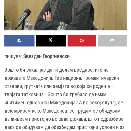
пишува:
Ѕвездан Георгиевски
З
ошто би сакал јас да ги делам вредностите на
државата Македонија. Тие национал-романтичарски
ставови, грутката или земјата во која си роден е –
твојата татковина… Зошто би требало да имам
инитимен однос кон Македонија? А во секој случај, се
декларирам како Македонец, се трудам се обидувам
да живеам пристојно во оваа држава, што подразбира
дека се обидувам да обезбедам пристојни услови и за