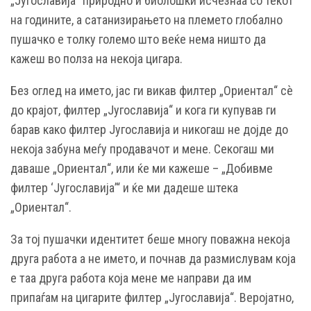
„Југославија“ природно и биолошки исчезнаа со текот
на годините, а сатанизирањето на племето глобално
пушачко е толку големо што веќе нема ништо да
кажеш во полза на некоја цигара.
Без оглед на името, јас ги викав филтер „Ориентал“ сѐ
до крајот, филтер „Југославија“ и кога ги купував ги
барав како филтер Југославија и никогаш не дојде до
некоја забуна меѓу продавачот и мене. Секогаш ми
даваше „Ориентал“, или ќе ми кажеше – „Добивме
филтер ‘Југославија’“ и ќе ми дадеше штека
„Ориентал“.
За тој пушачки идентитет беше многу поважна некоја
друга работа а не името, и почнав да размислувам која
е таа друга работа која мене ме направи да им
припаѓам на цигарите филтер „Југославија“. Веројатно,