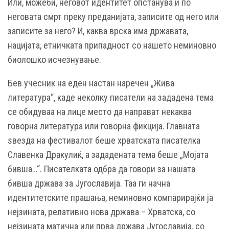
Или, можеби, неговот идентитет опстанува и по
неговата смрт преку преданијата, записите од него или
записите за него? И, каква врска има државата,
нацијата, етничката припадност со нашето неминовно
биолошко исчезнување.
Бев учесник на еден настан наречен „Жива
литература“, каде неколку писатели на зададена тема
се обидуваа на лице место да направат некаква
говорна литература или говорна фикција. Главната
ѕвезда на фестивалот беше хрватската писателка
Славенка Дракулиќ, а зададената тема беше „Мојата
бивша…“. Писателката одбра да говори за нашата
бивша држава за Југославија. Таа ги начна
идентитетските прашања, неминовно компарирајќи ја
нејзината, релативно нова држава – Хрватска, со
нејзината матична или прва држава Југославија, со