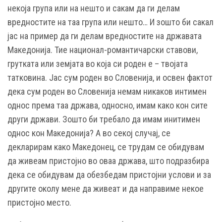
некоја група или на нешто и сакам да ги делам
вредностите на таа група или нешто… И зошто би сакал
јас на пример да ги делам вредностите на државата
Македонија. Тие национал-романтичарски ставови,
грутката или земјата во која си роден е – твојата
татковина. Јас сум роден во Словенија, и освен фактот
дека сум роден во Словенија немам никаков интимен
однос према таа држава, односно, имам како кон сите
други држави. Зошто би требало да имам инитимен
однос кон Македонија? А во секој случај, се
декларирам како Македонец, се трудам се обидувам
да живеам пристојно во оваа држава, што подразбира
дека се обидувам да обезбедам пристојни услови и за
другите околу мене да живеат и да направиме некое
пристојно место.