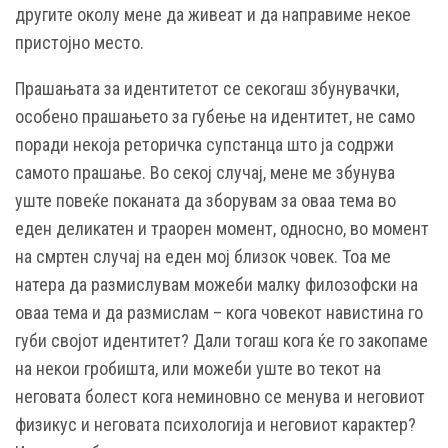
другите околу мене да живеат и да направиме некое
пристојно место.
Прашањата за идентитетот се секогаш збунувачки,
особено прашањето за губење на идентитет, не само
поради некоја реторичка супстанца што ја содржи
самото прашање. Во секој случај, мене ме збунува
уште повеќе поканата да зборувам за оваа тема во
еден деликатен и траорен момент, односно, во момент
на смртен случај на еден мој близок човек. Тоа ме
натера да размислувам можеби малку филозофски на
оваа тема и да размислам – кога човекот навистина го
губи својот идентитет? Дали тогаш кога ќе го закопаме
на некои гробишта, или можеби уште во текот на
неговата болест кога неминовно се менува и неговиот
физикус и неговата психологија и неговиот карактер?