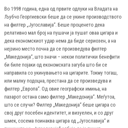
Во 1998 година, една од првите одлуки на Владата на
Љубчо Георгиевски беше да се укине производството
на филтер „Југославија“. Беше проценето дека
релативно мал број на пушачи ја пушат оваа цигара и
дека економскиот удар нема да биде сериозен, а на
нејзино место почна да се произведува филтер
„Македонија“, што значи – некои политички бенефити
би биле појаки од економската загуба што би се
направила со укинувањето на цигарите. Токму тогаш,
или малку подоцна, престана да се произведува и
филтер „Европа“. Од овие географски имиња, на
пазарот остана само филтер „Македонија“. Меѓутоа,
што се случи? Филтер „Македонија“ беше цигара со
свој друг посебен идентитет, и визуелен, и со друг
шмек, сосема поинаква цигара од „Југославија“ и