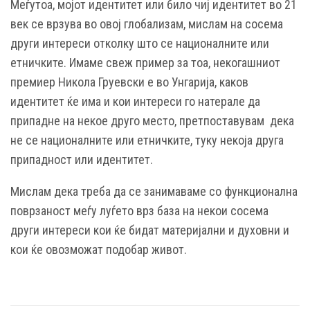
Меѓутоа, мојот идентитет или било чиј идентитет во 21
век се врзува во овој глобализам, мислам на сосема
други интереси отколку што се националните или
етничките. Имаме свеж пример за тоа, некогашниот
премиер Никола Груевски е во Унгарија, каков
идентитет ќе има и кои интереси го натерале да
припадне на некое друго место, претпоставувам дека
не се националните или етничките, туку некоја друга
припадност или идентитет.
Мислам дека треба да се занимаваме со функционална
поврзаност меѓу луѓето врз база на некои сосема
други интереси кои ќе бидат материјални и духовни и
кои ќе овозможат подобар живот.