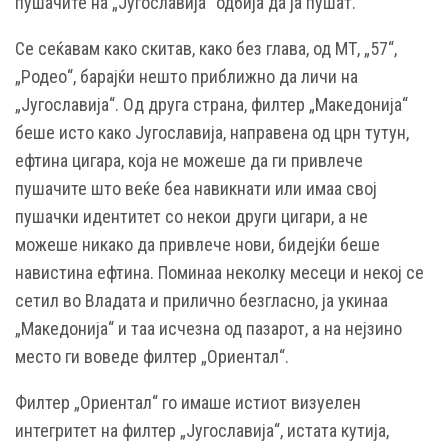
пушачите на „Југославија“ одбија да ја пушат.
Се сеќавам како скитав, како без глава, од МТ, „57“,
„Родео“, барајќи нешто приближно да личи на
„Југославија“. Од друга страна, филтер „Македонија“
беше исто како Југославија, направена од црн тутун,
ефтина цигара, која не можеше да ги привлече
пушачите што веќе беа навикнати или имаа свој
пушачки идентитет со некои други цигари, а не
можеше никако да привлече нови, бидејќи беше
навистина ефтина. Поминаа неколку месеци и некој се
сетил во Владата и прилично безгласно, ја укинаа
„Македонија“ и таа исчезна од пазарот, а на нејзино
место ги воведе филтер „Ориентал“.
Филтер „Ориентал“ го имаше истиот визуелен
интегритет на филтер „Југославија“, истата кутија,