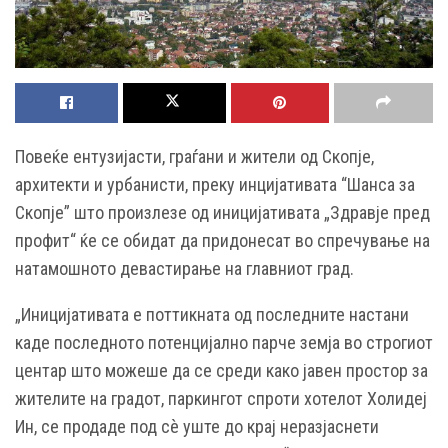
Повеќе ентузијасти, граѓани и жители од Скопје,
архитекти и урбанисти, преку инцијативата “Шанса за
Скопје” што произлезе од иницијативата „Здравје пред
профит“ ќе се обидат да придонесат во спречување на
натамошното девастирање на главниот град.
„Иницијативата е поттикната од последните настани
каде последното потенцијално парче земја во строгиот
центар што можеше да се среди како јавен простор за
жителите на градот, паркингот спроти хотелот Холидеј
Ин, се продаде под сè уште до крај неразјаснети