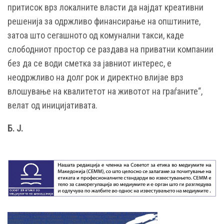
притисок врз локалните власти да најдат креативни
решенија за одржливо финансирање на општините,
затоа што сегашното од комунални такси, каде
слободниот простор се раздава на приватни компании
без да се води сметка за јавниот интерес, е
неодржливо на долг рок и директно влијае врз
влошување на квалитетот на животот на граѓаните“,
велат од иницијативата.
Б. Ј.