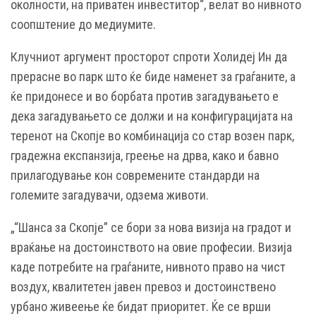
околности, на приватен инвеститор“, велат во нивното
соопштение до медиумите.
Клучниот аргумент просторот спроти Холидеј Ин да
прерасне во парк што ќе биде наменет за граѓаните, а
ќе придонесе и во борбата против загадувањето е
дека загадувањето се должи и на конфигурацијата на
теренот на Скопје во комбинација со стар возен парк,
градежна експанзија, греење на дрва, како и бавно
прилагодување кон современите стандарди на
големите загадувачи, одзема животи.
„“Шанса за Скопје” се бори за нова визија на градот и
враќање на достоинството на овие професии. Визија
каде потребите на граѓаните, нивното право на чист
воздух, квалитетен јавен превоз и достоинствено
урбано живеење ќе бидат приоритет. Ќе се врши