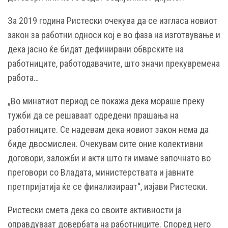
За 2019 година Ристески очекува да се изгласа новиот
закон за работни односи кој е во фаза на изготвување и
дека јасно ќе бидат дефинирани обврските на
работниците, работодавачите, што значи прекувремена
работа…
„Во минатиот период се покажа дека мораше преку
тужби да се решаваат одредени прашања на
работниците. Се надевам дека новиот закон нема да
биде двосмислен. Очекувам сите оние колективни
договори, заложби и акти што ги имаме започнато во
преговори со Владата, министерствата и јавните
претпријатија ќе се финализираат“, изјави Ристески.
Ристески смета дека со своите активности ја
оправдуваат довербата на работниците. Според него