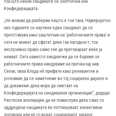
тоа што некои синдикати се скептични кон
Конфедерацијата.
„Не можам да разберам зошто е тоа така. Најверојатно
низ годините се научени еден синдикат да се
претставува како заштитник на ‘работничките права’ и
сега не можат да сфатат дека таа лагодност, тоа
екслузивно право само тие да преговараат веќе ја
немаат. Сега наместо заеднички да се бориме за
работничките права наидуваме на пречка кај нив.
Сепак, оваа Влада нè прифати како релевантни и
успеавме да се наметнеме во тој социјален дијалог и
да докажеме дека мора да сметаат на
Конфедерацијата на синдикални организации“, додаде
Ристески апелирајќи да не помислува дека само со
оддредени синдикати ќе потпишуваат колективни
договори или ќе го водат социјалниот дијалог.