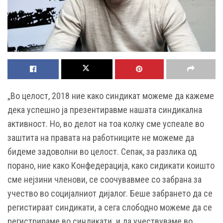
„Во целост, 2018 ние како синдикат можеме да кажеме
дека успешно ја презентиравме нашата синдикална
активност. Но, во делот на тоа колку сме успеале во
заштита на правата на работниците не можеме да
бидеме задоволни во целост. Сепак, за разлика од
порано, ние како Конфедерација, како сидикати коишто
сме нејзини членови, се соочувавмее со забрана за
учество во социјалниот дијалог. Беше забрането да се
регистираат синдикати, а сега слободно можеме да се
регистрираме во синдикати и да учествуваме во