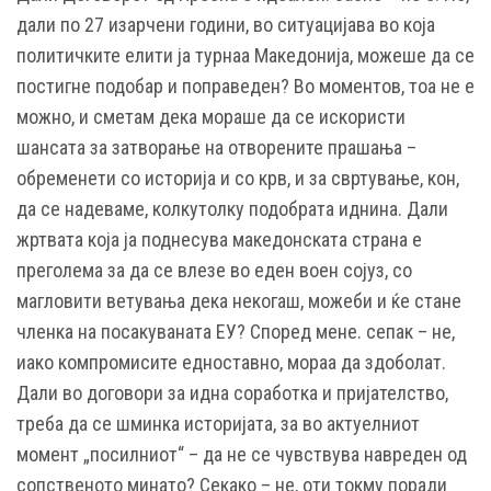
дали по 27 изарчени години, во ситуацијава во која
политичките елити ја турнаа Македонија, можеше да се
постигне подобар и поправеден? Во моментов, тоа не е
можно, и сметам дека мораше да се искористи
шансата за затворање на отворените прашања –
обременети со историја и со крв, и за свртување, кон,
да се надеваме, колкутолку подобрата иднина. Дали
жртвата која ја поднесува македонската страна е
преголема за да се влезе во еден воен сојуз, со
магловити ветувања дека некогаш, можеби и ќе стане
членка на посакуваната ЕУ? Според мене. сепак – не,
иако компромисите едноставно, мораа да здоболат.
Дали во договори за идна соработка и пријателство,
треба да се шминка историјата, за во актуелниот
момент „посилниот“ – да не се чувствува навреден од
сопственото минато? Секако – не, оти токму поради