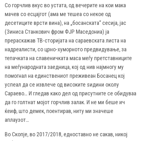
Со горчлив вкус во устата, од вечерите на кои мака
мачев со есцајгот (ама ме тешеа со некое од
десетиците врсти вина), на „босанската“ сесија, јас
(Зиниса Станкович фром ФЈР Маседониа) ја
прераскажав ТВ-сторијата на сараевската листа на
надреалисти, со црно-хуморното предвидување, за
тепачката на славеничката маса меѓу претставниците
на меѓународната заедница, кој од нив најмногу му
помогнал на единствениот преживеан Босанец кој
успеал да се извлече од високите ѕидини околу
Сараево… И гледав како дел од присутните се обидуваа
да го голтнат мојот горчлив залак. И не ми беше ич
ќеиф, што демек, поентирав, ниту ми значеше
аплаузот…
Во Скопје, во 2017/2018, едноставно не сакав, никој