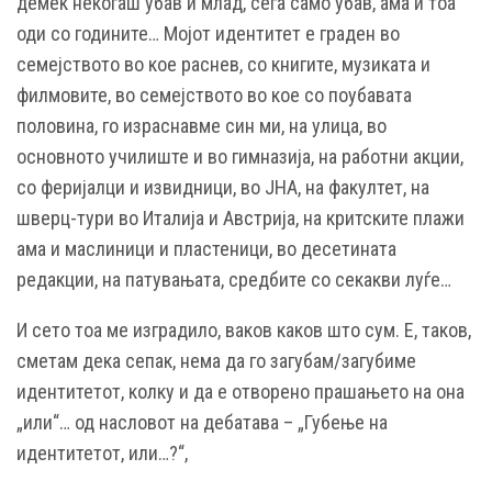
демек некогаш убав и млад, сега само убав, ама и тоа
оди со годините… Мојот идентитет е граден во
семејството во кое раснев, со книгите, музиката и
филмовите, во семејството во кое со поубавата
половина, го израснавме син ми, на улица, во
основното училиште и во гимназија, на работни акции,
со феријалци и извидници, во ЈНА, на факултет, на
шверц-тури во Италија и Австрија, на критските плажи
ама и маслиници и пластеници, во десетината
редакции, на патувањата, средбите со секакви луѓе…
И сето тоа ме изградило, ваков каков што сум. Е, таков,
сметам дека сепак, нема да го загубам/загубиме
идентитетот, колку и да е отворено прашањето на она
„или“… од насловот на дебатава – „Губење на
идентитетот, или…?“,