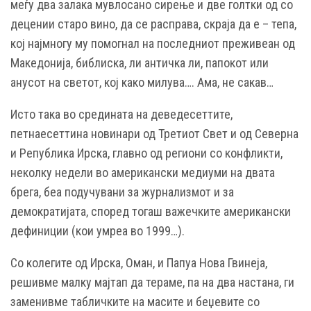
меѓу два залака мувлосано сирење и две голтки од со
децении старо вино, да се расправа, скраја да е – тепа,
кој најмногу му помогнал на последниот преживеан од
Македонија, библиска, ли античка ли, папокот или
анусот на светот, кој како милува…. Ама, не сакав…
Исто така во средината на деведесеттите,
петнаесеттина новинари од Третиот Свет и од Северна
и Република Ирска, главно од региони со конфликти,
неколку недели во американски медиуми на двата
брега, беа подучувани за журнализмот и за
демократијата, според тогаш важечките американски
дефиниции (кои умреа во 1999…).
Со колегите од Ирска, Оман, и Папуа Нова Гвинеја,
решивме малку мајтап да тераме, па на два настана, ги
заменивме табличките на масите и беџевите со