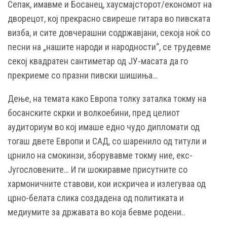
Сепак, имавме и Босанец, хаусмајсторот/економот на
дворецот, кој прекрасно свиреше гитара во пивската
визба, и сите довчерашни содржавјани, секоја ноќ со
песни на „нашите народи и народности“, се трудевме
секој квадратен сантиметар од ЈУ-масата да го
прекриеме со празни пивски шишиња…
Дење, на темата како Европа толку заталка токму на
босанските скрки и волкоебини, пред целиот
аудиториум во кој имаше едно чудо дипломати од
тогаш двете Европи и САД, со шаренило од титули и
црнило на смокинзи, зборувавме токму ние, екс-
Југословените… И ги шокиравме присутните со
хармоничните ставови, кои искричеа и излегуваа од
црно-белата слика создадена од политиката и
медиумите за државата во која бевме родени..