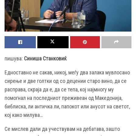
пишува:
Синиша Станковиќ
Е
дноставно не сакав, никој, меѓу два залака мувлосано
сирење и две голтки од со децении старо вино, да се
расправа, скраја да е, да се тепа, кој најмногу му
помогнал на последниот преживеан од Македонија,
библиска, ли античка ли, папокот или анусот на светот,
кој како милува…
Се мислев дали да учествувам на дебатава, зашто