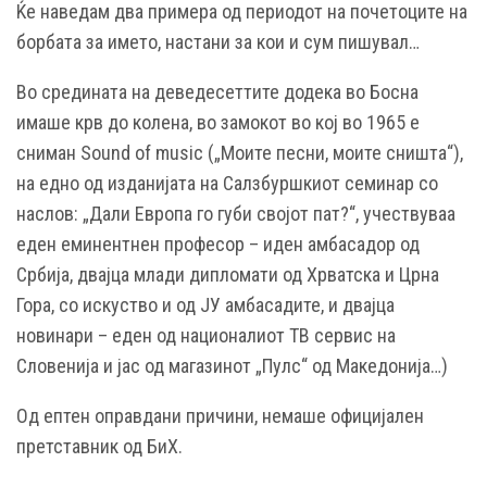
Ќе наведам два примера од периодот на почетоците на
борбата за името, настани за кои и сум пишувал…
Во средината на деведесеттите додека во Босна
имаше крв до колена, во замокот во кој во 1965 е
сниман Sound of music („Моите песни, моите сништа“),
на едно од изданијата на Салзбуршкиот семинар со
наслов: „Дали Европа го губи својот пат?“, учествуваа
еден еминентнен професор – иден амбасадор од
Србија, двајца млади дипломати од Хрватска и Црна
Гора, со искуство и од ЈУ амбасадите, и двајца
новинари – еден од националиот ТВ сервис на
Словенија и јас од магазинот „Пулс“ од Македонија…)
Од ептен оправдани причини, немаше официјален
претставник од БиХ.