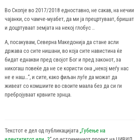
Во Скопје во 2017/2018 едноставно, не сакав, на нечии
чајанки, со чамче-муабет, да ми ја прецртуваат, бришат
и доцртуваат земјата на некој глобус ..
А, посакувам, Северна Македонија да стане асли
држава со сите нишани, во која сите навистина ќе
бидат еднакви пред својот Бог и пред законот, за
никогаш повеќе да не се користи она „некој меѓу нас
не е наш…“, и сите, како фиљан луѓе да можат да
живеат со комшиите во своите маала без да си ги
пребројуваат крвните зрнца.
Текстот е дел од публикацијата
„Губење на
идентитетот или…?
“ од истоимениот проект на ЦИВИЛ