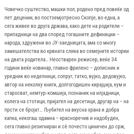
Човечко суштество, машки пол, родено пред повеќе од
пет децении, во постземјотресно Скопје, во една, а
сега живее во друга држава, како дете на родители –
припадници на два според тогашните дефиниции –
народа, здружени во ЈУ-заедницата, ама со многу
замешателства во крвната слика во семејните истории
на двата родитела… Неостварен режисер, веќе 34
години веќе новинар, главно фриленс – дописник и
уредник во неделници, сопруг, татко, вујко, дедовујко,
автор на неколку книги, долгогодишен кирајџија, кум и
старосват, немтур-комшија, познаник на илјадници,
колега на стотици, пријател на десетици, другар на – на
прсти се бројат… Љубител на вкусна храна и добра
капка, некогаш одамна – красноречив и надобуден,
сега главно резигниран и сѐ почесто циничен до срж,