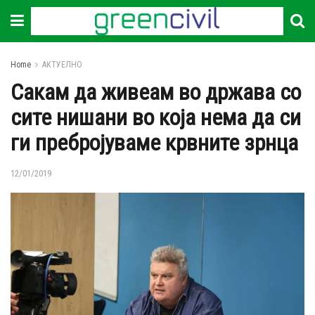
Home
АКТУЕЛНО
Сакам да живеам во држава со
сите нишани во која нема да си
ги пребројуваме крвните зрнца
12/01/2019