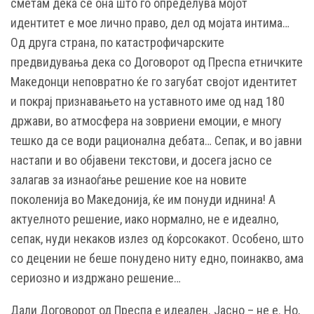
сметам дека сѐ она што го определува мојот
идентитет е мое лично право, дел од мојата интима…
Од друга страна, по катастрофичарските
предвидувања дека со Договорот од Преспа етничките
Македонци неповратно ќе го загубат својот идентитет
и покрај признавањето на уставното име од над 180
држави, во атмосфера на зовриени емоции, е многу
тешко да се води рационална дебата… Сепак, и во јавни
настапи и во објавени текстови, и досега јасно се
залагав за изнаоѓање решение кое на новите
поколенија во Македонија, ќе им понуди иднина! А
актуелното решение, иако нормално, не е идеално,
сепак, нуди некаков излез од ќорсокакот. Особено, што
со децении не беше понудено ниту едно, поинакво, ама
сериозно и издржано решение…
Дали Договорот од Преспа е идеален. Јасно – не е. Но,