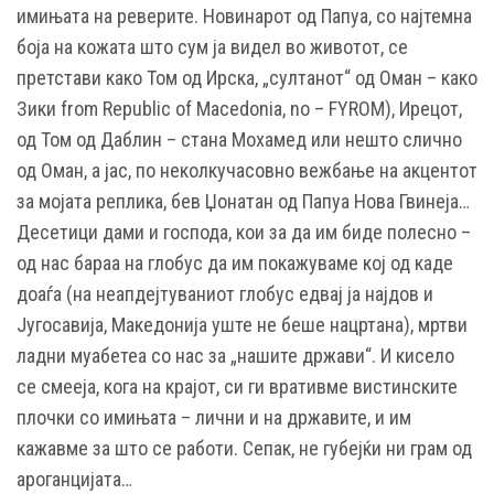
имињата на реверите. Новинарот од Папуа, со најтемна
боја на кожата што сум ја видел во животот, се
претстави како Том од Ирска, „султанот“ од Оман – како
Зики from Republic of Macedonia, no – FYROM), Ирецот,
од Том од Даблин – стана Мохамед или нешто слично
од Оман, а јас, по неколкучасовно вежбање на акцентот
за мојата реплика, бев Џонатан од Папуа Нова Гвинеја…
Десетици дами и господа, кои за да им биде полесно –
од нас бараа на глобус да им покажуваме кој од каде
доаѓа (на неапдејтуваниот глобус едвај ја најдов и
Југосавија, Македонија уште не беше нацртана), мртви
ладни муабетеа со нас за „нашите држави“. И кисело
се смееја, кога на крајот, си ги вративме вистинските
плочки со имињата – лични и на државите, и им
кажавме за што се работи. Сепак, не губејќи ни грам од
ароганцијата…