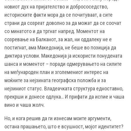
новиот дух на пријателство и добрососедство,
историските факти мора да се почитуваат, а сите
страни да созреат доволно за да можат да се соочат
со минатото и да тргнат напред. Моментот на
созревање на Балканот, за жал, ни оддалеку не е
постигнат, ама Македонија, не беше во позиција да
диктира услови. Македонија ја искористи понудената
шанса и моментот – поради одмерувањето на силите
на меѓународен план и зголемениот интерес на
моќните за нејзината географска положба и за
нејзиниот статус. Владеачката структура едноставно,
прекрши и донесе одлука… И прифати да испие и чаша
вино и чаша жолч.
Но, и кога решив да ги изнесам моите аргументи,
остана прашањето, што е всушност, мојот идентитет?