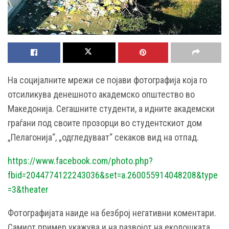
На социјалните мрежи се појави фотографија која го
отсиликува денешното академско општество во
Македонија. Сегашните студенти, а идните академски
граѓани под своите прозорци во студентскиот дом
„Пелагонија“, „одгледуваат“ секаков вид на отпад.
https://www.facebook.com/photo.php?
fbid=2044774122243036&set=a.260055914048208&type
=3&theater
Фотографијата наиде на безброј негативни коментари.
Самиот пример укажува и на развојот на еколошката