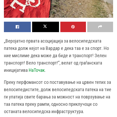
„Веројатно првата асоцијација за велосипедската
патека долж кејот на Вардар е дека таа е за спорт. Но
ние мислиме дека може да биде и транспорт! Зелен
транспорт! Вело транспорт!“, велат од граѓанската
иницијатива
НаТочак
.
Преку перфомансот со поставување на црвен тепих за
велосипедистите, долж велосипедската патека на тие
ги упатија свите барања за можност на поврзување на
таа патека преку рампи, односно приклучоци со
останата велосипедска инфраструктура.