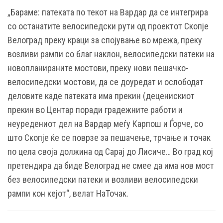
„Бараме: патеката по текот на Вардар да се интегрира
со останатите велосипедски рути од проектот Скопје
Велоград преку краци за спојување во мрежа, преку
возливи рампи со благ наклон, велосипедски патеки на
новопланираните мостови, преку нови пешачко-
велосипедски мостови, да се доуредат и ослободат
деловите каде патеката има прекин (деценискиот
прекин во Центар поради градежните работи и
неуредениот дел на Вардар меѓу Карпош и Ѓорче, со
што Скопје ќе се поврзе за пешачење, трчање и точак
по цела своја должина од Сарај до Лисиче… Во град кој
претендира да биде Велоград не смее да има нов мост
без велосипедски патеки и возливи велосипедски
рампи кон кејот“, велат НаТочак.