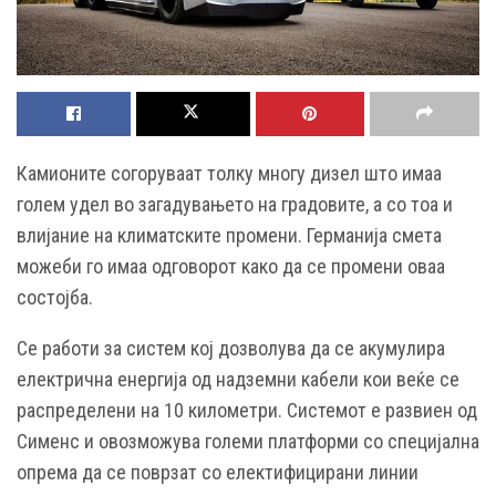
Камионите согоруваат толку многу дизел што имаа
голем удел во загадувањето на градовите, а со тоа и
влијание на климатските промени. Германија смета
можеби го имаа одговорот како да се промени оваа
состојба.
Се работи за систем кој дозволува да се акумулира
електрична енергија од надземни кабели кои веќе се
распределени на 10 километри. Системот е развиен од
Сименс и овозможува големи платформи со специјална
опрема да се поврзат со електифицирани линии