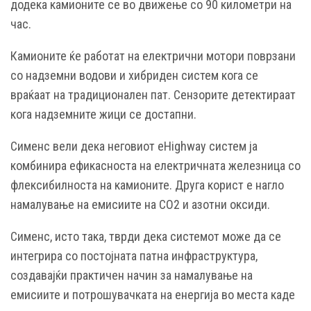
додека камионите се во движење со 90 километри на
час.
Камионите ќе работат на електрични мотори поврзани
со надземни водови и хибриден систем кога се
враќаат на традиционален пат. Сензорите детектираат
кога надземните жици се достапни.
Сименс вели дека неговиот eHighway систем ја
комбинира ефикасноста на електричната железница со
флексибилноста на камионите. Друга корист е нагло
намалување на емисиите на CO2 и азотни оксиди.
Сименс, исто така, тврди дека системот може да се
интегрира со постојната патна инфраструктура,
создавајќи практичен начин за намалување на
емисиите и потрошувачката на енергија во места каде