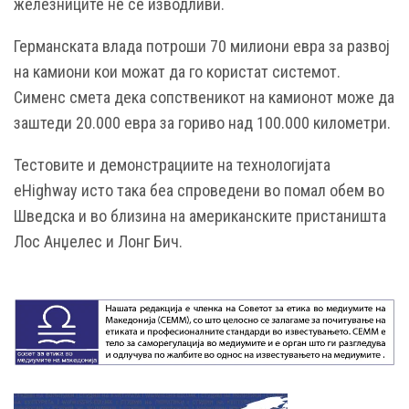
железниците не се изводливи.
Германската влада потроши 70 милиони евра за развој
на камиони кои можат да го користат системот.
Сименс смета дека сопственикот на камионот може да
заштеди 20.000 евра за гориво над 100.000 километри.
Тестовите и демонстрациите на технологијата
eHighway исто така беа спроведени во помал обем во
Шведска и во близина на американските пристаништа
Лос Анџелес и Лонг Бич.