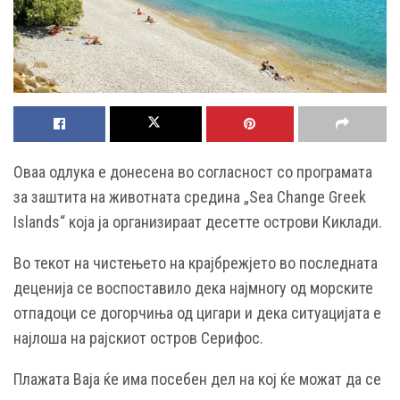
Oваа одлука е донесена во согласност со програмата
за заштита на животната средина „Sea Change Greek
Islands“ која ја организираат десетте острови Киклади.
Во текот на чистењето на крајбрежјето во последната
деценија се воспоставило дека најмногу од морските
отпадоци се догорчиња од цигари и дека ситуацијата е
најлоша на рајскиот остров Серифос.
Плажата Ваја ќе има посебен дел на кој ќе можат да се