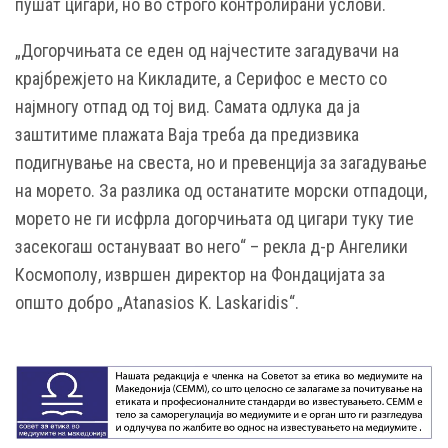
пушат цигари, но во строго контролирани услови.
„Догорчињата се еден од најчестите загадувачи на
крајбрежјето на Кикладите, а Серифос е место со
најмногу отпад од тој вид. Самата одлука да ја
заштитиме плажата Ваја треба да предизвика
подигнување на свеста, но и превенција за загадување
на морето. За разлика од останатите морски отпадоци,
морето не ги исфрла догорчињата од цигари туку тие
засекогаш остануваат во него“ – рекла д-р Ангелики
Космополу, извршен директор на Фондацијата за
општо добро „Atanasios K. Laskaridis“.