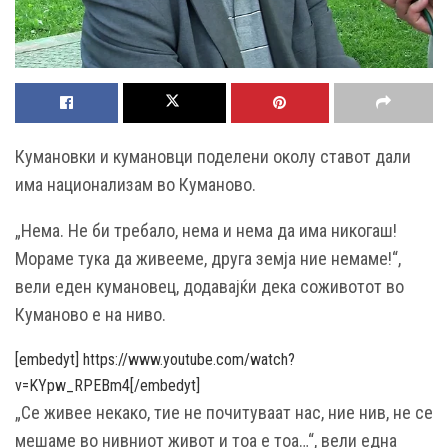
Кумановки и кумановци поделени околу ставот дали
има национализам во Куманово.
„Нема. Не би требало, нема и нема да има никогаш!
Мораме тука да живееме, друга земја ние немаме!“,
вели еден кумановец, додавајќи дека соживотот во
Куманово е на ниво.
[embedyt] https://www.youtube.com/watch?
v=KYpw_RPEBm4[/embedyt]
„Се живее некако, тие не почитуваат нас, ние нив, не се
мешаме во нивниот живот и тоа е тоа…“, вели една