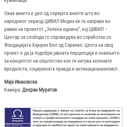
кумановци.
Оваа анкета е дел од серијата анкети што во
наредниот период ЦИВИЛ Медиа ќе ги направи во
рамки на проектот „Зелена иднина“, кој ЦИВИЛ –
Центар за слобода го спроведува во соработка со
Фондацијата Хајнрих Бел од Сараево. Целта на овој
проект е да ја подобри јавната перцепција и знаењето
за концептот на општество кое ги негува зелените
вредности, социјалната правда и антинационализмот.
Маја Ивановска
Камера:
Дехран Муратов