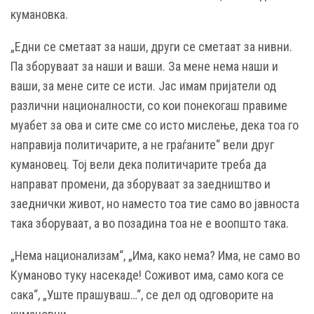
кумановка.
„Едни се сметаат за наши, други се сметаат за нивни.
Па зборуваат за наши и ваши. За мене нема наши и
ваши, за мене сите се исти. Јас имам пријатели од
различни националности, со кои понекогаш правиме
муабет за ова и сите сме со исто мислење, дека тоа го
направија политичарите, а не граѓаните“ вели друг
кумановец. Тој вели дека политичарите треба да
направат промени, да зборуваат за заедништво и
заеднички живот, но наместо тоа тие само во јавноста
така зборуваат, а во позадина тоа не е воопшто така.
„Нема национализам“, „Има, како нема? Има, не само во
Куманово туку насекаде! Соживот има, само кога се
сака“, „Уште прашуваш…“, се дел од одговорите на