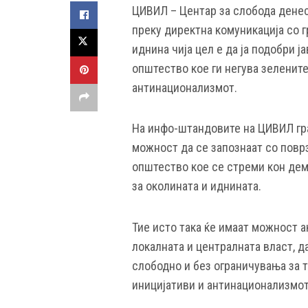
ЦИВИЛ – Центар за слобода денес
преку директна комуникација со г
иднина чија цел е да ја подобри ј
општество кое ги негува зелените
антинационализмот.
На инфо-штандовите на ЦИВИЛ гра
можност да се запознаат со поврз
општество кое се стреми кон дем
за околината и иднината.
Тие исто така ќе имаат можност а
локалната и централната власт, 
слободно и без ограничувања за т
иницијативи и антинационализмот