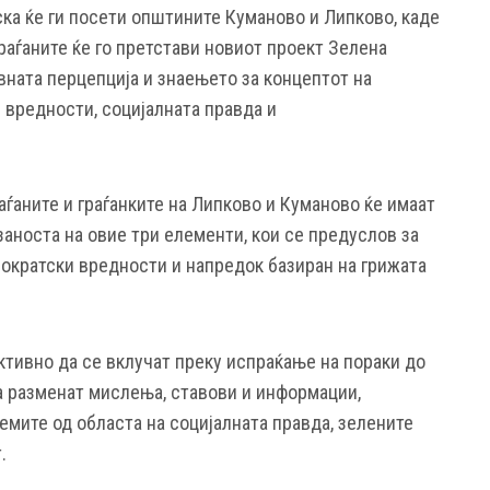
ка ќе ги посети општините Куманово и Липково, каде
раѓаните ќе го претстави новиот проект Зелена
авната перцепција и знаењето за концептот на
 вредности, социјалната правда и
ѓаните и граѓанките на Липково и Куманово ќе имаат
аноста на овие три елементи, кои се предуслов за
ократски вредности и напредок базиран на грижата
ктивно да се вклучат преку испраќање на пораки до
да разменат мислења, ставови и информации,
емите од областа на социјалната правда, зелените
.