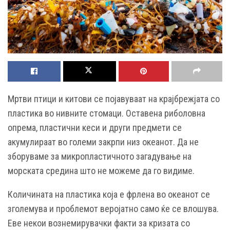
Мртви птици и китови се појавуваат на крајбрежјата со
пластика во нивните стомаци. Оставена риболовна
опрема, пластични кеси и други предмети се
акумулираат во големи закрпи низ океанот. Да не
зборуваме за микропластичното загадување на
морската средина што не можеме да го видиме.
Количината на пластика која е фрлена во океанот се
зголемува и проблемот веројатно само ќе се влошува.
Еве некои вознемирувачки факти за кризата со