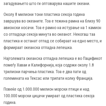
загадувањето што ги оптоварува нашите океани.
Околу 8 милиони тони пластика секоја година
завршува во океаните. Тоа е тежина рамна на близу 90
авионски носачи. Тоа е рамно на истурање на 1 камион
со отпадоци секоја минута во океанот. Некогаш таа
пластика и останат отпад се собираат на едно место, и
формираат океанска отпадна лепешка.
Најголемата океанска отпадна лепешка е во Пацификот
помеѓу Хаваи и Калифорнија, која содржи околу 1.8
трилиони парчиња пластика. Тоа е два пати од
големината на Тексас или трипати колку Франција.
Повеќе од 1.000.000 милион морски птици и над
100.000 морски цицачи умираат од пластика секоја
година.