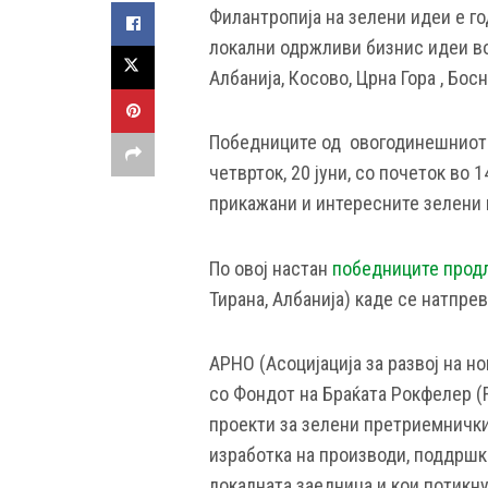
Филантропија на зелени идеи е го
локални одржливи бизнис идеи во
Албанија, Косово, Црна Гора , Босн
Победниците од овогодинешниот н
четврток, 20 јуни, со почеток во 
прикажани и интересните зелени 
По овој настан
победниците прод
Тирана, Албанија) каде се натпре
АРНО (Асоцијација за развој на н
со Фондот на Браќата Рокфелер (Ro
проекти за зелени претриемничк
изработка на производи, поддршк
локалната заедница и кои потикну