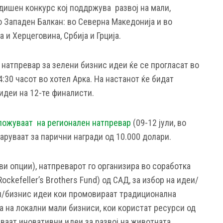
дишен конкурс кој поддржува развој на мали,
 Западен Балкан: во Северна Македонија и во
а и Херцеговина, Србија и Грција.
атпревар за зелени бизнис идеи ќе се прогласат во
14:30 часот во хотел Арка. На настанот ќе бидат
идеи на 12-те финалисти.
ложуваат на регионален натпревар
(09-12 јули, во
варуваат за парични награди од 10.000 долари.
ови опции), натпреварот го организира во соработка
ckefeller’s Brothers Fund) од САД, за избор на идеи/
и/бизнис идеи кои промовираат традиционална
а на локални мали бизниси, кои користат ресурси од
ваат иновативни идеи за развој на животната