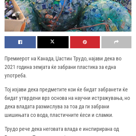
Премиерот на Канада, Џастин Трудо, најави дека во
2021 година земјата ќе забрани пластика за една
употреба.
Тој изјави дека предметите кои ќе бидат забранети ќе
бидат утврдени врз основа на научни истражувања, но
дека владата размислува за тоа да ги забрани
шишињата со вода, пластичните ќеси и сламки.
Трудо рече дека неговата влада е инспирирана од