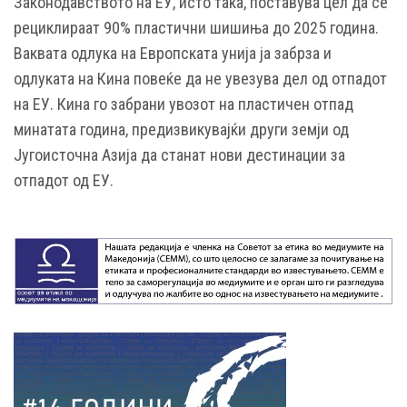
Законодавството на ЕУ, исто така, поставува цел да се
рециклираат 90% пластични шишиња до 2025 година.
Ваквата одлука на Европската унија ја забрза и
одлуката на Кина повеќе да не увезува дел од отпадот
на ЕУ. Кина го забрани увозот на пластичен отпад
минатата година, предизвикувајќи други земји од
Југоисточна Азија да станат нови дестинации за
отпадот од ЕУ.