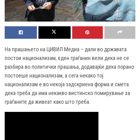
На прашањето на ЦИВИЛ Медиа – дали во државата
постои национализам, еден граѓанин вели дека не се
разбира во политички прашања, додавајќи дека порано
постоеше национализам, а сега некако тој
национализам е во некоја задскриена форма и смета
дека треба да има некакво вистинско помирување за
граѓаните да живеат како што треба.