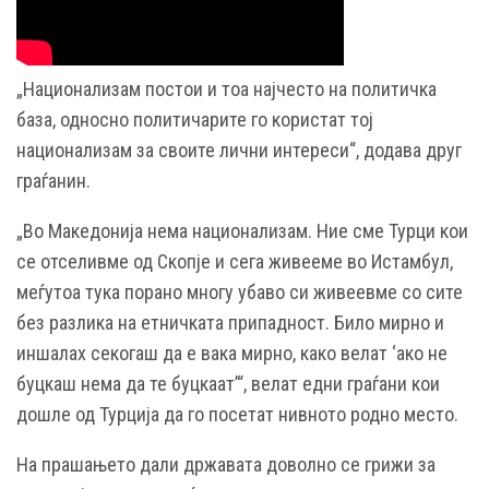
„Национализам постои и тоа најчесто на политичка
база, односно политичарите го користат тој
национализам за своите лични интереси“, додава друг
граѓанин.
„Во Македонија нема национализам. Ние сме Турци кои
се отселивме од Скопје и сега живееме во Истамбул,
меѓутоа тука порано многу убаво си живеевме со сите
без разлика на етничката припадност. Било мирно и
иншалах секогаш да е вака мирно, како велат ‘ако не
буцкаш нема да те буцкаат’“, велат едни граѓани кои
дошле од Турција да го посетат нивното родно место.
На прашањето дали државата доволно се грижи за