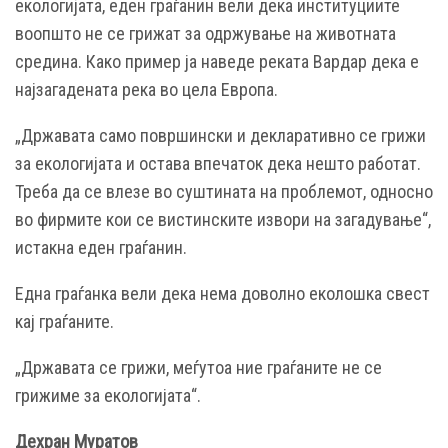
екологијата, еден граѓанин вели дека институциите
воопшто не се грижат за одржување на животната
средина. Како пример ја наведе реката Вардар дека е
најзагадената река во цела Европа.
„Државата само површински и декларативно се грижи
за екологијата и остава впечаток дека нешто работат.
Треба да се влезе во суштината на проблемот, односно
во фирмите кои се вистинските извори на загадување“,
истакна еден граѓанин.
Една граѓанка вели дека нема доволно еколошка свест
кај граѓаните.
„Државата се грижи, меѓутоа ние граѓаните не се
грижиме за екологијата“.
Дехран Муратов