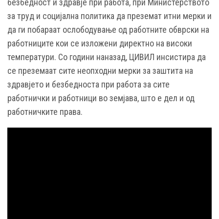
безбедност и здравје при работа, при Министерството
за труд и социјална политика да преземат итни мерки и
да ги побараат ослободување од работните обврски на
работниците кои се изложени директно на високи
температури. Со години наназад, ЦИВИЛ инсистира да
се преземаат сите неопходни мерки за заштита на
здравјето и безбедноста при работа за сите
работнички и работници во земјава, што е дел и од
работничките права.