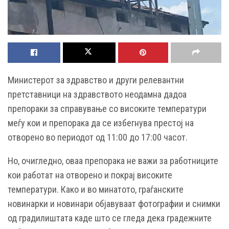
Mинистерот за здравство и други релевантни
претставници на здравството неодамна дадоа
препораки за справување со високите температури
меѓу кои и препорака да се избегнува престој на
отворено во периодот од 11:00 до 17:00 часот.
Но, очигледно, оваа препорака не важи за работниците
кои работат на отворено и покрај високите
температури. Како и во минатото, граѓанските
новинарки и новинари објавуваат фотографии и снимки
од градилиштата каде што се гледа дека градежните