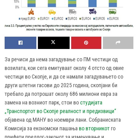
За речиси да нема загадување со ПМ честици од
возилата, кои сега емитуваат околу 4 отсто од овие
честици во Скопје, и да се намали загадувањето со
други штетни гасови до 2025 година, скопјани би
требало да потрошат околу 686 милиони евра за
замена на возниот парк, стои во
студијата
„Транспортот во Скопје реалност и предизвици“
објавена од МАНУ во ноември лани. Собраниската
Комисија за економски пашања
во вторникот
го
прифати предлог-законот за изменување и