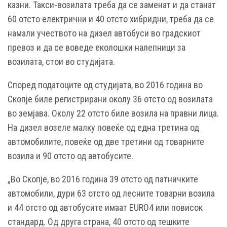
казни. Такси-возилата треба да се заменат и да станат
60 отсто електрични и 40 отсто хибридни, треба да се
намали учеството на дизел автобуси во градскиот
превоз и да се воведе еколошки налепници за
возилата, стои во студијата.
Според податоците од студијата, во 2016 година во
Скопје биле регистрирани околу 36 отсто од возилата
во земјава. Околу 22 отсто биле возила на правни лица.
На дизел возеле малку повеќе од една третина од
автомобилите, повеќе од две третини од товарните
возила и 90 отсто од автобусите.
„Во Скопје, во 2016 година 39 отсто од патничките
автомобили, дури 63 отсто од лесните товарни возила
и 44 отсто од автобусите имаат EURO4 или повисок
стандард. Од друга страна, 40 отсто од тешките