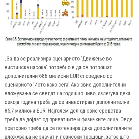
„За да се реализира сценариото ‘Движење во
вистинска насока‘ потребно е да се потрошат
дополнителни 686 милиони EUR споредено со
сценариото ‘Исто како сега‘.Ако овие дополнителни
вложувања се сведат на годишно ниво, излегува дека
секоја година треба да се инвестираат дополнителни
85,7 милиони EUR. Најголем дел од овие средства
треба да дојдат од приватните и физичките лица. Овде
повторно треба да се потенцира дека дополнителните
вложувања не значат и повисоки трошоци, затоа што