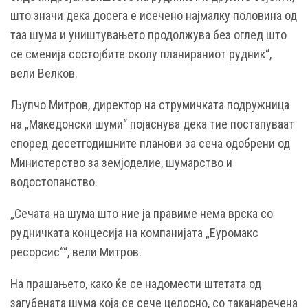
што значи дека досега е исечено најмалку половина од
таа шума и уништувањето продолжува без оглед што
се сменија состојбите околу планираниот рудник“,
вели Велков.
Љупчо Митров, директор на струмичката подружница
на „Македонски шуми“ појаснува дека тие постапуваат
според десетгодишните планови за сеча одобрени од
Министерство за земјоделие, шумарство и
водостопанство.
„Сечата на шума што ние ја правиме нема врска со
рудничката концесија на компанијата „Еуромакс
ресорсис““, вели Митров.
На прашањето, како ќе се надомести штетата од
загубената шума која се сече целосно, со таканаречена