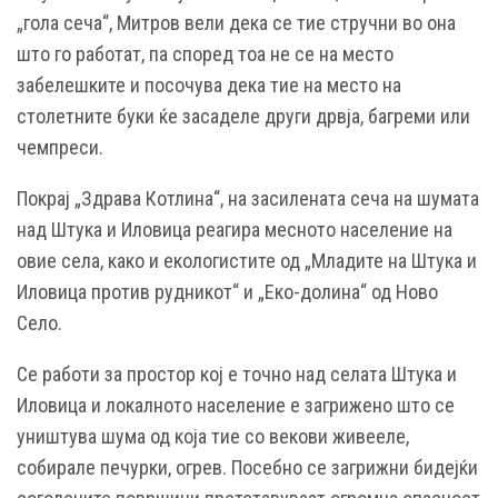
„гола сеча“, Митров вели дека се тие стручни во она
што го работат, па според тоа не се на место
забелешките и посочува дека тие на место на
столетните буки ќе засаделе други дрвја, багреми или
чемпреси.
Покрај „Здрава Котлина“, на засилената сеча на шумата
над Штука и Иловица реагира месното население на
овие села, како и екологистите од „Младите на Штука и
Иловица против рудникот“ и „Еко-долина“ од Ново
Село.
Се работи за простор кој е точно над селата Штука и
Иловица и локалното население е загрижено што се
уништува шума од која тие со векови живееле,
собирале печурки, огрев. Посебно се загрижни бидејќи