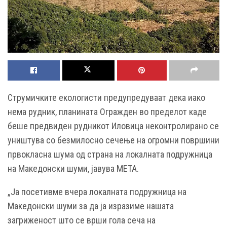
Струмичките екологисти предупредуваат дека иако
нема рудник, планината Огражден во пределот каде
беше предвиден рудникот Иловица неконтролирано се
уништува со безмилосно сечење на огромни површини
првокласна шума од страна на локалната подружница
на Македонски шуми, јавува МЕТА.
„Ја посетивме вчера локалната подружница на
Македонски шуми за да ја изразиме нашата
загриженост што се врши гола сеча на