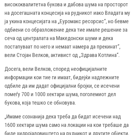
висококвалитетна букова и дабова шума на просторот
на досегашната концесија на рудникот иако Владата му
ја укина концесијата на „Еуромакс ресорсис“, но бевме
одбиени со образложение дека тие имале решение за
сеча од централата на Македонски шуми и дека
постапуваат по него и немаат намера да прекинат“,
вели Стојан Велков, активист од „Здрава Котлина“.
Досега, вели Велков, според неофицијалните
информации кои тие ги имаат, бидејќи надлежните
одбиле да им дадат официјални бројки, се исечени
помеѓу 700 и 1000 хектари шума, поголемиот дел
букова, која тешко се обновува.
„Имаме сознанија дека треба да бидат исечени над
1600 хектари шума само на локации на кои требаше да
биде хидројаловиштето на рудникот и другите објекти,