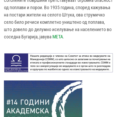
соголените површини претставуваат огромна опасност
од поплави и порои. Во 1935 година, според кажувања
на постари жители на селото Штука, ова струмичко
село било речиси комплетно уништено од поплава,
што довело до делумно иселување на населението во
соседна Бугарија, јавува
МЕТА
.