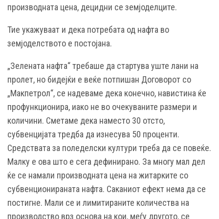
производната цена, децидни се земјоделците.
Тие укажуваат и дека потребата од нафта во
земјоделството е постојана.
„Зелената нафта“ требаше да стартува уште лани на
пролет, но бидејќи е веќе потпишан Договорот со
„Макпетрол“, се надеваме дека конечно, навистина ќе
профункционира, иако не во очекуваните размери и
количини. Сметаме дека наместо 30 отсто,
субвенцијата тредба да изнесува 50 проценти.
Средствата за поледелски култури треба да се повеќе.
Малку е ова што е сега дефинирано. За многу мал дел
ќе се намали производната цена на житарките со
субвенционираната нафта. Саканиот ефект нема да се
постигне. Мали се и лимитираните количества на
производство врз основа на кои, меѓу другото, се