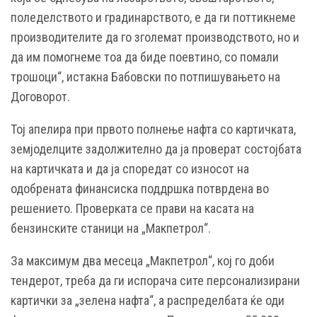
поледелството и градинарството, е да ги поттикнеме
производителите да го зголемат производството, но и
да им помогнеме тоа да биде поевтино, со помали
трошоци“, истакна Бабовски по потпишувањето на
Договорот.
Тој апелира при првото полнење нафта со картичката,
земјоделците задолжително да ја проверат состојбата
на картичката и да ја споредат со износот на
одобрената финансиска поддршка потврдена во
решението. Проверката се прави на касата на
бензинските станици на „Макпетрол“.
За максимум два месеца „Макпетрол“, кој го доби
тендерот, треба да ги испорача сите персонализирани
картички за „зелена нафта“, а распределбата ќе оди