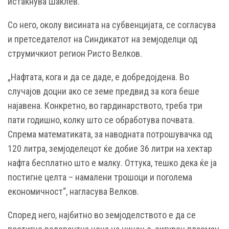
истакнува Шаклев.
Со него, околу висината на субвенцијата, се согласува
и претседателот на Синдикатот на земјоделци од
струмичкиот регион Ристо Велков.
„Нафтата, кога и да се даде, е добредојдена. Во
случајов доцни ако се земе предвид за кога беше
најавена. Конкретно, во гардинарството, треба три
пати годишно, колку што се обработува почвата.
Спрема математиката, за наводната потрошувачка од
120 литра, земјоделецот ќе добие 36 литри на хектар
нафта бесплатно што е малку. Оттука, тешко дека ќе ја
постигне целта – намалени трошоци и поголема
економичност“, нагласува Велков.
Според него, најбитно во земјоделството е да се