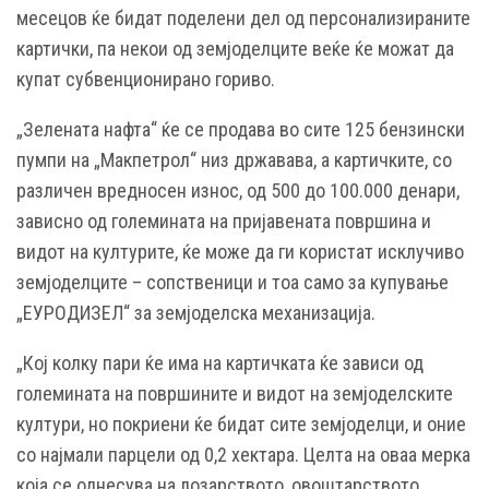
месецов ќе бидат поделени дел од персонализираните
картички, па некои од земјоделците веќе ќе можат да
купат субвенционирано гориво.
„Зелената нафта“ ќе се продава во сите 125 бензински
пумпи на „Макпетрол“ низ државава, а картичките, со
различен вредносен износ, од 500 до 100.000 денари,
зависно од големината на пријавената површина и
видот на културите, ќе може да ги користат исклучиво
земјоделците – сопственици и тоа само за купување
„ЕУРОДИЗЕЛ“ за земјоделска механизација.
„Кој колку пари ќе има на картичката ќе зависи од
големината на површините и видот на земјоделските
култури, но покриени ќе бидат сите земјоделци, и оние
со најмали парцели од 0,2 хектара. Целта на оваа мерка
која се однесува на лозарството, овоштарството,