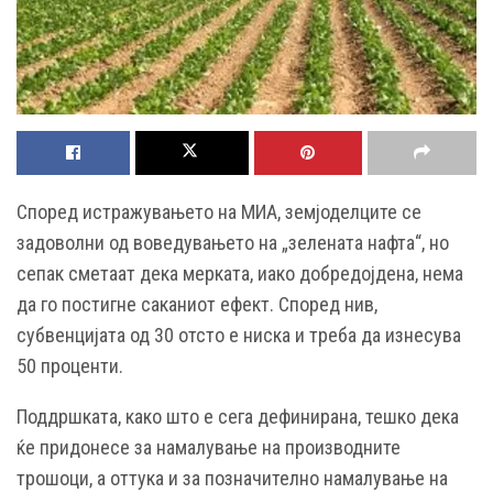
Според истражувањето на МИА, земјоделците се
задоволни од воведувањето на „зелената нафта“, но
сепак сметаат дека мерката, иако добредојдена, нема
да го постигне саканиот ефект. Според нив,
субвенцијата од 30 отсто е ниска и треба да изнесува
50 проценти.
Поддршката, како што е сега дефинирана, тешко дека
ќе придонесе за намалување на производните
трошоци, а оттука и за позначително намалување на