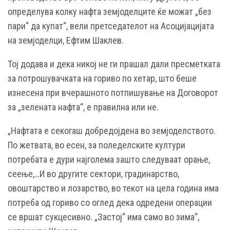
определува колку нафта земјоделците ќе можат „без
пари“ да купат“, вели претседателот на Асоцијацијата
на земјоделци, Ефтим Шаклев.
Тој додава и дека никој не ги прашал дали пресметката
за потрошувачката на гориво по хетар, што беше
изнесена при вчерашното потпишување на Договорот
за „зелената нафта“, е правилна или не.
„Нафтата е секогаш добредојдена во земјоделството.
По жетвата, во есен, за поледелските култури
потребата е дури најголема зашто следуваат орање,
сеење,…И во другите сектори, градинарство,
овоштарство и лозарство, во текот на цела година има
потреба од гориво со оглед дека одредени операции
се вршат сукцесивно. „Застој“ има само во зима“,