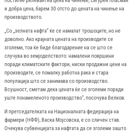
постигне релевантна цена на чинење, сигурен пласман
и добра цена, барем 30 отсто до цената на чинење на
производството.
„Со „зелната нафта“ ќе се намалат трошоците, но не
доволно. Ако крајната цената на производите се
зголеми, тоа ќе биде благодарение на се што се
случува во земјоделството: намалени површини
поради климатските фактори, ниски продажни цени на
производите, се помалку работна рака и стара
популација што се занимава со производство.
Всушност, сметам дека цената ќе се зголеми поради
уште понамеленото производство“, посочува Велков.
И претседателката на Националната федерација на
фармери (НФФ), Васка Мојсовска, е со сличен став.
Очекува субвенцијата за нафтата да се зголеми зашто