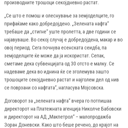
производните трошоци секојдневно растат.
„Се што е помош и олеснување за земјоделците, го
прифаќаме како добредојдено. „Зелената нафта“
требаше да „стигне“ уште пролетта, а две години се
најавуваше. Во секој случај е добредојдена, макар и во
овој период. Сега почнува есенската сеидба, па
земјоделците ќе може да ја искористат. Сепак,
сметаме дека субвенцијата од 30 отсто е малку. Се
надеваме дека во иднина ќе се зголемува зашто
трошоците секојдневно растат и најголем дел од нив
се поврзани со нафтата“, нагласува Мојсовска.
Договорот за „зелената нафта“ вчера го потпишаа
директорот на Платежната агенција Николче Бабовски
и директорот на АД „Макпетрол“ – малопродажба
Зоран Доневски. Како што беше речено, до крајот на