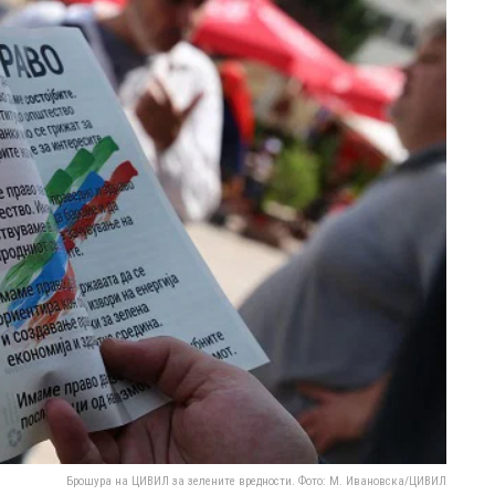
Брошура на ЦИВИЛ за зелените вредности. Фото: М. Ивановска/ЦИВИЛ