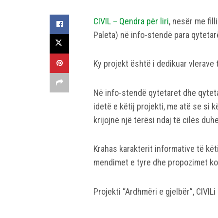
CIVIL – Qendra për liri
, nesër me fil
Paleta) në info-stendë para qytetarë
Ky projekt është i dedikuar vlerave 
Në info-stendë qytetaret dhe qytet
idetë e këtij projekti, me atë se si
krijojnë një tërësi ndaj të cilës duh
Krahas karakterit informative të kët
mendimet e tyre dhe propozimet ko
Projekti “Ardhmëri e gjelbër”, CIVI