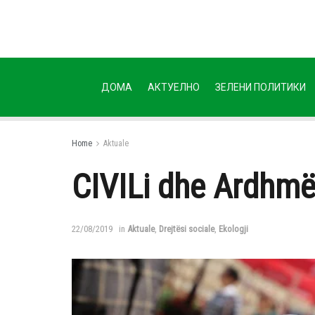
ДОМА
АКТУЕЛНО
ЗЕЛЕНИ ПОЛИТИКИ
Home
Aktuale
CIVILi dhe Ardhmër
22/08/2019
in
Aktuale
,
Drejtësi sociale
,
Ekologji