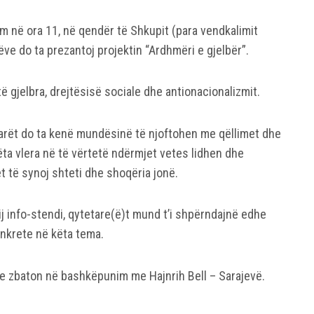
lim në ora 11, në qendër të Shkupit (para vendkalimit
ve do ta prezantoj projektin “Ardhmëri e gjelbër”.
të gjelbra, drejtësisë sociale dhe antionacionalizmit.
arët do ta kenë mundësinë të njoftohen me qëllimet dhe
 këta vlera në të vërtetë ndërmjet vetes lidhen dhe
et të synoj shteti dhe shoqëria jonë.
ij info-stendi, qytetare(ë)t mund t’i shpërndajnë edhe
nkrete në këta tema.
Li e zbaton në bashkëpunim me Hajnrih Bell – Sarajevë.