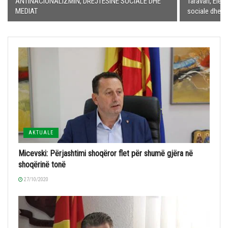
ANTINACIONALIZMIN, DREJTËSINË SOCIALE DHE
Taravari, Elezi
MEDIAT
sociale dhe a
AKTUALE
Micevski: Përjashtimi shoqëror flet për shumë gjëra në
shoqërinë tonë
27/10/2020