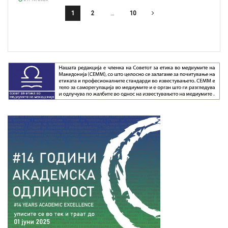
1
2
…
10