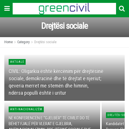
Drejtësi sociale
Home
Category
Drejtësi sociale
AKTUALE
CIVIL: Oligarkia është kërcënim për drejtësinë
sociale, demokracinë dhe të drejtat e njeriut;
qeveria merret me stemën dhe himnin,
ndërsa populli është i uritur
ANTI-NACIONALIZËM
DREJTËSI SOC
NË KONFERENCËN E “GJELBËR” TË CIVILIT DO TË
BËHET FJALË PËR VLERAT E GJELBRA,
Kandidatët pë