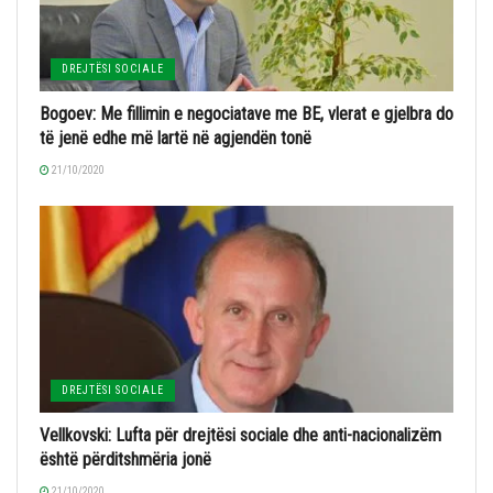
DREJTËSI SOCIALE
Bogoev: Me fillimin e negociatave me BE, vlerat e gjelbra do
të jenë edhe më lartë në agjendën tonë
21/10/2020
DREJTËSI SOCIALE
Vellkovski: Lufta për drejtësi sociale dhe anti-nacionalizëm
është përditshmëria jonë
21/10/2020