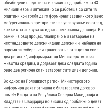
обезбедени средствата во висина од приближно 43
милиони евра и интензивно се работеше со сите 18
општини кои треба да го формираат заедничкото јавно
меѓурегионално претпријатие за управување со отпад,
кое ќе стопанисува со идната регионална депонија. Во
рамки на овој процес, планирано е и затварање на
нестандардните депонии/диви депонии и набавка на
опрема за собирање и транспорт на отпадот за овие
два региони“, информираат од Министерството за
животна средина, и додаваат дека следната година
овие два региона ќе ги затворат сите диви депонии.
Во однос на Полошкиот регион, Министерсвото
информира дека потпишан е билатерален договор
помеѓу Владата на Република Северна Македонија и
Владата на Швајцарија во висина од приближно девет