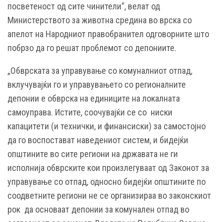
посветеност од сите чинители“, велат од
Министерството за животна средина во врска со
апелот на Народниот правобранител одговорните што
побрзо да го решат проблемот со депониите.
„Обврската за управување со комуналниот отпад,
вклучувајќи го и управувањето со регионалните
депонии е обврска на единиците на локалната
самоуправа. Истите, соочувајќи се со ниски
капацитети (и технички, и финансиски) за самостојно
да го воспостават наведениот систем, и бидејќи
општините во сите региони на државата не ги
исполнија обврските кои произлегуваат од Законот за
управување со отпад, односно бидејќи општините по
соодветните региони не се организираа во законскиот
рок да основаат депонии за комунален отпад во