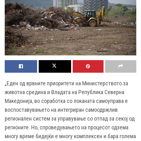
„Еден од врвните приоритети на Министерството за
животна средина и Владата на Република Северна
Македонија, во соработка со локаната самоуправа е
воспоставувањето на интегриран самоодржлив
регионален систем за управување со отпад за секој од
регионите. Но, спроведувањето на процесот одзема
многу време бидејќи е многу комплексен и бара голема