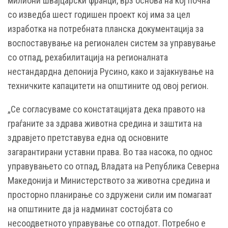
милиони швајцарски франци, врз основа на кој почна
со изведба шест годишен проект кој има за цел
изработка на потребната планска документација за
воспоставување на регионален систем за управување
со отпад, рехабилитација на регионалната
нестандардна депонија Русино, како и зајакнување на
техничките капацитети на општините од овој регион.
„Се согласуваме со констатацијата дека правото на
граѓаните за здрава животна средина и заштита на
здравјето претставува една од основните
загарантирани уставни права. Во таа насока, по однос
управувањето со отпад, Владата на Република Северна
Македонија и Министерството за животна средина и
просторно планирање со здружени сили им помагаат
на општините да ја надминат состојбата со
несоодветното управување со отпадот. Потребно е