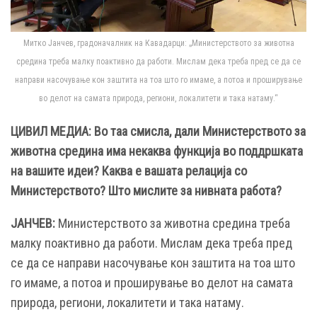
Митко Јанчев, градоначалник на Кавадарци: „Министерството за животна
средина треба малку поактивно да работи. Мислам дека треба пред се да се
направи насочување кон заштита на тоа што го имаме, а потоа и проширување
во делот на самата природа, региони, локалитети и така натаму.“
ЦИВИЛ МЕДИА: Во таа смисла, дали Министерството за
животна средина има некаква функција во поддршката
на вашите идеи? Каква е вашата релација со
Министерството? Што мислите за нивната работа?
ЈАНЧЕВ:
Министерството за животна средина треба
малку поактивно да работи. Мислам дека треба пред
се да се направи насочување кон заштита на тоа што
го имаме, а потоа и проширување во делот на самата
природа, региони, локалитети и така натаму.