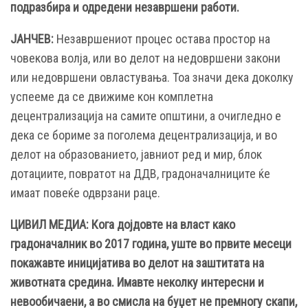
подразбира и одредени незавршени работи.
ЈАНЧЕВ:
Незавршениот процес остава простор на
човекова волја, или во делот на недовршени закони
или недовршени овластувања. Тоа значи дека доколку
успееме да се движиме кон комплетна
децентрализација на самите општини, а очигледно е
дека се бориме за поголема децентрализација, и во
делот на образованието, јавниот ред и мир, блок
дотациите, повратот на ДДВ, градоначалниците ќе
имаат повеќе одврзани раце.
ЦИВИЛ МЕДИА: Кога дојдовте на власт како
градоначалник во 2017 година, уште во првите месеци
покажавте иницијатива во делот на заштитата на
животната средина. Имавте неколку интересни и
невообичаени, а во смисла на буџет не премногу скапи,