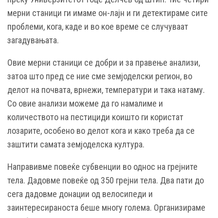
мерни станици ги имаме он-лајн и ги детектираме сите
проблеми, кога, каде и во кое време се случуваат
загадувањата.
Овие мерни станици се добри и за правење анализи,
затоа што пред се ние сме земјоделски регион, во
делот на почвата, врнежи, температури и така натаму.
Со овие анализи можеме да го намалиме и
количеството на пестициди коишто ги користат
лозарите, особено во делот кога и како треба да се
заштити самата земјоделска култура.
Направивме повеќе субвенции во однос на грејните
тела. Дадовме повеќе од 350 грејни тела. Два пати до
сега дадовме донации од велосипеди и
заинтересираноста беше многу голема. Организираме