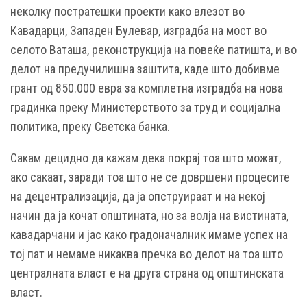
неколку постратешки проекти како влезот во
Кавадарци, Западен Булевар, изградба на мост во
селото Ваташа, реконструкција на повеќе патишта, и во
делот на предучилишна заштита, каде што добивме
грант од 850.000 евра за комплетна изградба на нова
градинка преку Министерството за труд и социјална
политика, преку Светска банка.
Сакам децидно да кажам дека покрај тоа што можат,
ако сакаат, заради тоа што не се довршени процесите
на децентрализација, да ја опструираат и на некој
начин да ја кочат општината, но за волја на вистината,
кавадарчани и јас како градоначалник имаме успех на
тој пат и немаме никаква пречка во делот на тоа што
централната власт е на друга страна од општинската
власт.