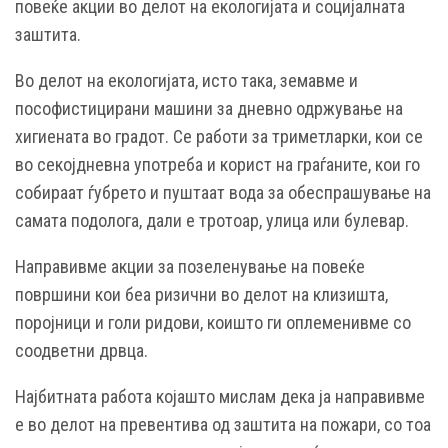
повеќе акции во делот на екологијата и социјалната
заштита.
Во делот на екологијата, исто така, земавме и
пософистицирани машини за дневно одржување на
хигиената во градот. Се работи за триметларки, кои се
во секојдневна употреба и корист на граѓаните, кои го
собираат ѓубрето и пуштаат вода за обеспрашување на
самата подолога, дали е тротоар, улица или булевар.
Направивме акции за позеленување на повеќе
површини кои беа ризични во делот на клизишта,
поројници и голи ридови, коишто ги оплеменивме со
соодветни дрвца.
Најбитната работа којашто мислам дека ја направивме
е во делот на превентива од заштита на пожари, со тоа