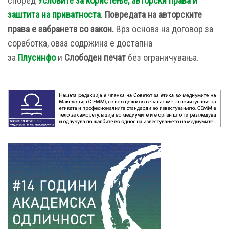
според
Условите за користење, авторски права и
заштита на приватноста
.
Повредата на авторските
права е забранета со закон.
Врз основа на договор за
соработка, оваа содржина е достапна
за
Плусинфо
и
Слободен печат
без ограничувања.