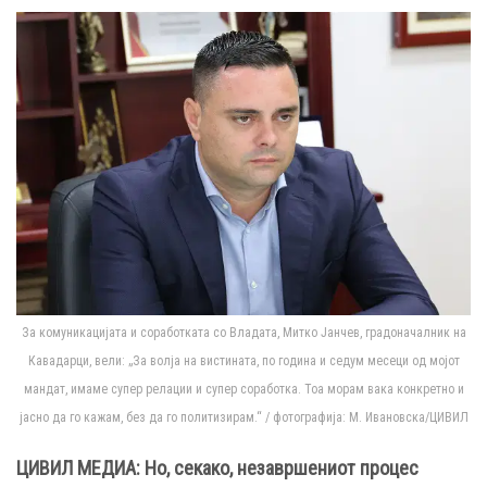
За комуникацијата и соработката со Владата, Митко Јанчев, градоначалник на
Кавадарци, вели: „За волја на вистината, по година и седум месеци од мојот
мандат, имаме супер релации и супер соработка. Тоа морам вака конкретно и
јасно да го кажам, без да го политизирам.“ / фотографија: М. Ивановска/ЦИВИЛ
ЦИВИЛ МЕДИА: Но, секако, незавршениот процес