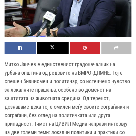
Митко Јанчев е единствениот градоначалник на
урбана општина од редовите на ВМРО-ДПМНЕ. Тој е
спешен бизнисмен и политичар, со истенчено чувство
за локалните прашања, особено во доменот на
заштитата на животната средина. Од теренот,
дознаваме дека тој е омилен меѓу своите сограѓанки и
сограѓани, без оглед на политичката или друга
припадност. Тимот на ЦИВИЛ Медиа направи интервју
на две големи теми: локални политики и практики со