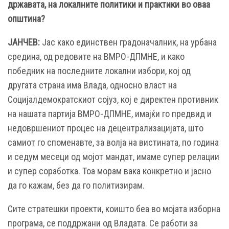
државата, на локалните политики и практики во оваа
општина?
ЈАНЧЕВ:
Јас како единствен градоначалник, на урбана
средина, од редовите на ВМРО-ДПМНЕ, и како
победник на последните локални избори, кој од
другата страна има Влада, односно власт на
Социјалдемократскиот сојуз, кој е директен противник
на нашата партија ВМРО-ДПМНЕ, имајќи го предвид и
недовршениот процес на децентрализацијата, што
самиот го споменавте, за волја на вистината, по година
и седум месеци од мојот мандат, имаме супер релации
и супер соработка. Тоа морам вака конкретно и јасно
да го кажам, без да го политизирам.
Сите стратешки проекти, коишто беа во мојата изборна
програма, се поддржани од Владата. Се работи за