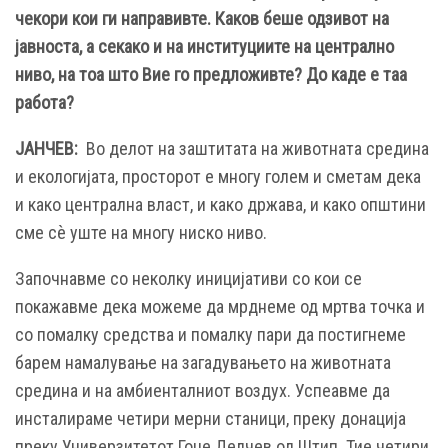
чекори кои ги направивте. Каков беше одзивот на
јавноста, а секако и на институциите на централно
ниво, на тоа што Вие го предложивте? До каде е таа
работа?
ЈАНЧЕВ:
Во делот на заштитата на животната средина
и екологијата, просторот е многу голем и сметам дека
и како централна власт, и како држава, и како општини
сме сѐ уште на многу ниско ниво.
Започнавме со неколку иницијативи со кои се
покажавме дека можеме да мрднеме од мртва точка и
со помалку средства и помалку пари да постигнеме
барем намалување на загадувањето на животната
средина и на амбиенталниот воздух. Успеавме да
инсталираме четири мерни станици, преку донација
преку Универзитетот Гоце Делчев од Штип. Тие четири