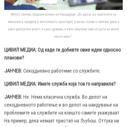
Митко Јанчев, градоначалник на Кавадарци: „Во делот на заштитата на
животната средина и екологијата, просторот е многу голем и сметам дека и
како централна власт, и како држава, и како општини сме сѐ уште на многу
ниско ниво.“
ЦИВИЛ МЕДИА: Од каде ги добивте овие идеи односно
планови?
ЈАНЧЕВ:
Секојдневно работиме со службите.
ЦИВИЛ МЕДИА: Имате служба која тоа го направила?
ЈАНЧЕВ:
Не. Нема класична служба. Во делот на
секојдневното работење и во делот на наидување на
проблемите на службите на коишто самите укажуваат.
На пример, дека немаат пристап на Љубош. Оттука ни