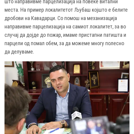
што направивме парцелизација на повеќе витални
места. На пример локалитетот Љубаш којшто е белите
дробови на Кавадарци. Со помош на механизација
направивме парцелизација на самиот локалитет, за во
случај да дојде до пожар, имаме пристапни патишта и
парцели од помал обем, за да можеме многу полесно
да делуваме.