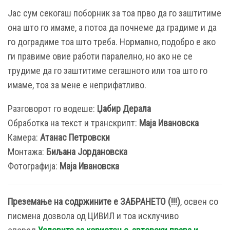
Јас сум секогаш поборник за тоа прво да го заштитиме
она што го имаме, а потоа да почнеме да градиме и да
го доградиме тоа што треба. Нормално, подобро е ако
ги правиме овие работи паралелно, но ако не се
трудиме да го заштитиме сегашното или тоа што го
имаме, тоа за мене е неприфатливо.
Разговорот го водеше:
Џабир Дерала
Обработка на текст и транскрипт:
Маја Ивановска
Камера:
Атанас Петровски
Монтажа:
Биљана Јордановска
Фотографија:
Маја Ивановска
Преземање на содржините e ЗАБРАНЕТО (!!!)
, освен со
писмена дозвола од ЦИВИЛ и тоа исклучиво