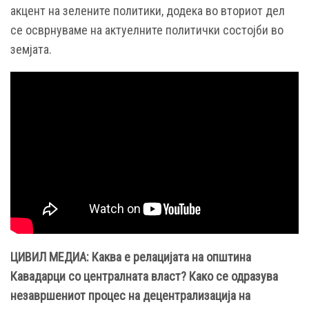
акцент на зелените политики, додека во вториот дел
се осврнуваме на актуелните политички состојби во
земјата.
ЦИВИЛ МЕДИА: Каква е релацијата на општина
Кавадарци со централната власт? Како се одразува
незавршениот процес на децентрализација на