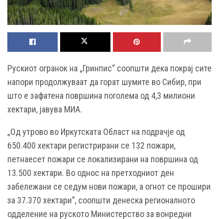
Рускиот огранок на „Гринпис“ соопшти дека покрај сите
напори продолжуваат да горат шумите во Сибир, при
што е зафатена површина поголема од 4,3 милиони
хектари, јавува МИА.
„Од утрово во Иркутската Област на подрачје од
650.400 хектари регистрирани се 132 пожари,
петнаесет пожари се локализирани на површина од
13.500 хектари. Во однос на претходниот ден
забележани се седум нови пожари, а огнот се прошири
за 37.370 хектари“, соопшти денеска регионалното
одделение на руското Министерство за вонредни