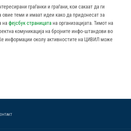
тересирани граѓанки и граѓани, кои сакаат да ги
 овие теми и имаат идеи како да придонесат за
а на
фејсбук страницата
на организацијата. Тимот на
ректна комуникација на бројните инфо-штандови во
еќе информации околу активностите на ЦИВИЛ може
ОНТАКТ