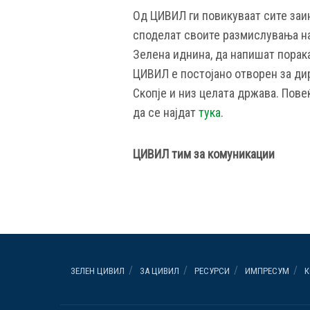
Од ЦИВИЛ ги повикуваат сите заин
споделат своите размислувања на
Зелена иднина, да напишат порак
ЦИВИЛ е постојано отворен за ди
Скопје и низ целата држава. Пов
да се најдат
тука
.
ЦИВИЛ тим за комуникации
ЗЕЛЕН ЦИВИЛ
ЗА ЦИВИЛ
РЕСУРСИ
ИМПРЕСУМ
К