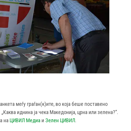
нкета меѓу граѓан(к)ите, во која беше поставено
„Каква иднина ја чека Македонија, црна или зелена?“.
на на
ЦИВИЛ Медиа
и
Зелен ЦИВИЛ
.