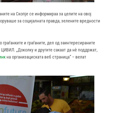
аните на Скопје се информираа за целите на овој
боруваше за социјалната правда, зелените вредности
о граѓанките и граѓаните, дел од заинтересираните
 ЦИВИЛ. „Доколку и другите сакаат да нѐ поддржат,
инк
на организациската веб страница“ – велат