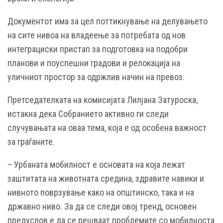
Документот има за цел поттикнување на делувањето
на сите нивоа на владеење за потребата од нов
интеграциски пристап за подготовка на подобри
планови и поуспешни градови и релокација на
уличниот простор за одржлив начин на превоз.
Претседателката на комисијата Лилјана Затуроска,
истакна дека Собранието активно ги следи
случувањата на оваа тема, која е од особена важност
за граѓаните.
– Урбаната мобилност е основата на која лежат
заштитата на животната средина, здравите навики и
нивното поврзување како на општинско, така и на
државно ниво. За да се следи овој тренд, основен
предуслов е да се решваат проблемите со мобилноста