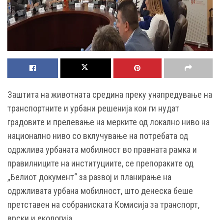
Заштита на животната средина преку унапредување на
транспортните и урбани решенија кои ги нудат
градовите и прелевање на мерките од локално ниво на
национално ниво со вклучување на потребата од
одржлива урбаната мобилност во правната рамка и
правилниците на институциите, се препораките од
„Белиот документ“ за развој и планирање на
одржливата урбана мобилност, што денеска беше
претставен на собраниската Комисија за транспорт,
врски и екологија.