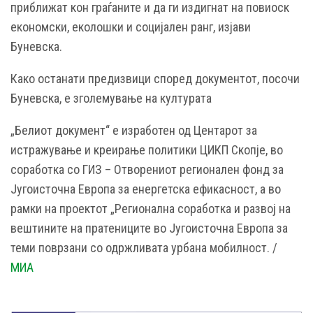
приближат кон граѓаните и да ги издигнат на повиоск
економски, еколошки и социјален ранг, изјави
Буневска.
Како останати предизвици според документот, посочи
Буневска, е зголемување на културата
„Белиот документ“ е изработен од Центарот за
истражување и креирање политики ЦИКП Скопје, во
соработка со ГИЗ – Отворениот регионален фонд за
Југоисточна Европа за енергетска ефикасност, а во
рамки на проектот „Регионална соработка и развој на
вештините на пратениците во Југоисточна Европа за
теми поврзани со одржливата урбана мобилност. /
МИА