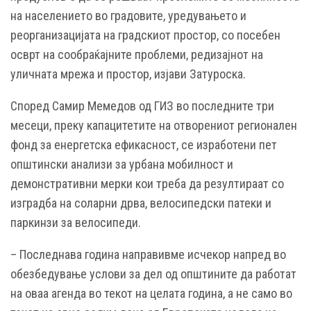
на населението во градовите, уредувањето и
реорганизацијата на градскиот простор, со посебен
осврт на сообраќајните проблеми, редизајнот на
уличната мрежа и простор, изјави Затуроска.
Според Самир Мемедов од ГИЗ во последните три
месеци, преку капацитетите на отворениот регионален
фонд за енергетска ефикасност, се изработени пет
општински анализи за урбана мобилност и
демонстративни мерки кои треба да резултираат со
изградба на соларни дрва, велосипедски патеки и
паркинзи за велосипеди.
– Последнава година направивме исчекор напред во
обезбедување услови за дел од општините да работат
на оваа агенда во текот на целата година, а не само во