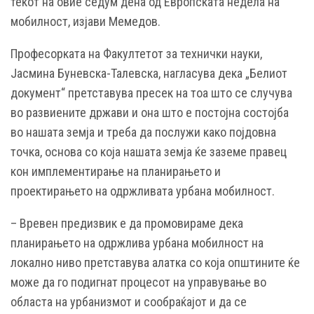
текот на овие седум дена од Европската недела на
мобилност, изјави Мемедов.
Професорката на Факултетот за технички науки,
Јасмина Буневска-Талевска, нагласува дека „Белиот
документ“ претставува пресек на тоа што се случува
во развиените држави и она што е постојна состојба
во нашата земја и треба да послужи како појдовна
точка, основа со која нашата земја ќе заземе правец
кон имплементирање на планирањето и
проектирањето на одржливата урбана мобилност.
– Вревен предизвик е да промовираме дека
планирањето на одржлива урбана мобилност на
локално ниво претставува алатка со која општините ќе
може да го подигнат процесот на управување во
областа на урбанизмот и сообраќајот и да се