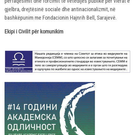
përfaqësimit dhe forcimit të vetëdijes publike për vlerat e
gjelbra, drejtësinë sociale dhe antinacionalizmit, në
bashkëpunim me Fondacionin Hajnrih Bell, Sarajevë.
Ekipi i Civilit për komunikim