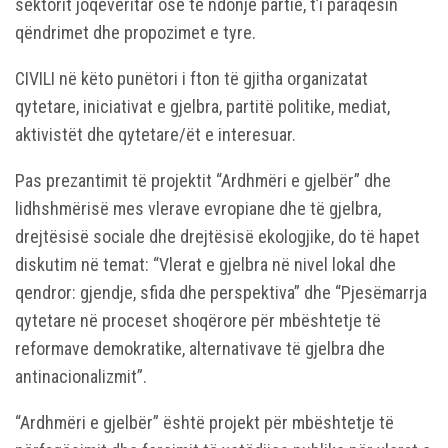
sektorit joqeveritar ose të ndonjë partie, t’i paraqesin
qëndrimet dhe propozimet e tyre.
CIVILI në këto punëtori i fton të gjitha organizatat
qytetare, iniciativat e gjelbra, partitë politike, mediat,
aktivistët dhe qytetare/ët e interesuar.
Pas prezantimit të projektit “Ardhmëri e gjelbër” dhe
lidhshmërisë mes vlerave evropiane dhe të gjelbra,
drejtësisë sociale dhe drejtësisë ekologjike, do të hapet
diskutim në temat: “Vlerat e gjelbra në nivel lokal dhe
qendror: gjendje, sfida dhe perspektiva” dhe “Pjesëmarrja
qytetare në proceset shoqërore për mbështetje të
reformave demokratike, alternativave të gjelbra dhe
antinacionalizmit”.
“Ardhmëri e gjelbër” është projekt për mbështetje të