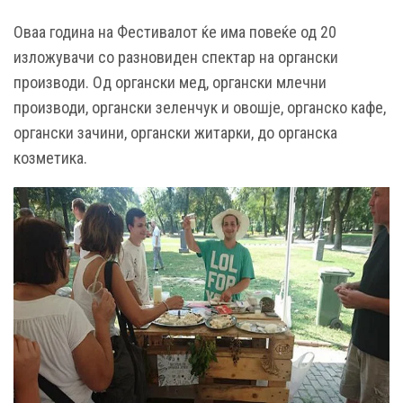
Оваа година на Фестивалот ќе има повеќе од 20
изложувачи со разновиден спектар на органски
производи. Од органски мед, органски млечни
производи, органски зеленчук и овошје, органско кафе,
органски зачини, органски житарки, до органска
козметика.