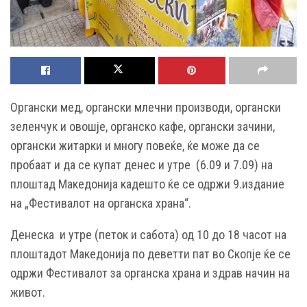
Органски мед, органски млечни производи, органски
зеленчук и овошје, органско кафе, органски зачини,
органски житарки и многу повеќе, ќе може да се
пробаат и да се купат денес и утре (6.09 и 7.09) на
плоштад Македонија кадешто ќе се одржи 9.издание
на „Фестивалот на органска храна“.
Денеска и утре (петок и сабота) од 10 до 18 часот на
плоштадот Македонија по деветти пат во Скопје ќе се
одржи Фестивалот за органска храна и здрав начин на
живот.