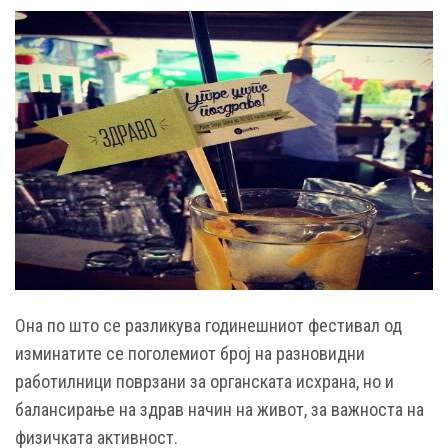
Она по што се разликува годинешниот фестивал од
изминатите се поголемиот број на разновидни
работилници поврзани за органската исхрана, но и
балансирање на здрав начин на живот, за важноста на
физичката активност.