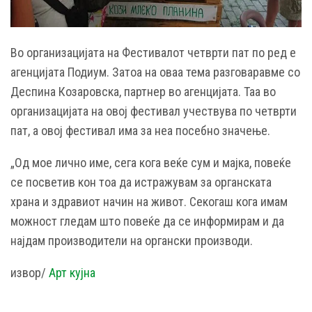
Во организацијата на Фестивалот четврти пат по ред е
агенцијата Подиум. Затоа на оваа тема разговаравме со
Деспина Козаровска, партнер во агенцијата. Таа во
организацијата на овој фестивал учествува по четврти
пат, а овој фестивал има за неа посебно значење.
„Од мое лично име, сега кога веќе сум и мајка, повеќе
се посветив кон тоа да истражувам за органската
храна и здравиот начин на живот. Секогаш кога имам
можност гледам што повеќе да се информирам и да
најдам производители на органски производи.
извор/
Арт кујна