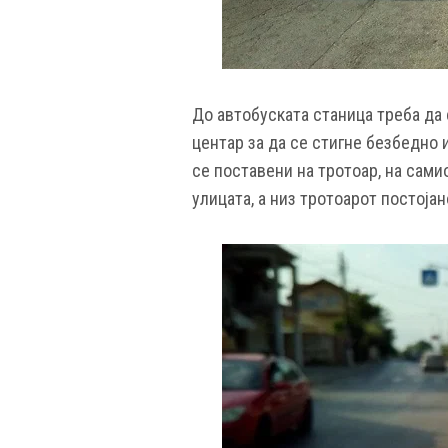
До автобуската станица треба да 
центар за да се стигне безбедно 
се поставени на тротоар, на сами
улицата, а низ тротоарот постоја