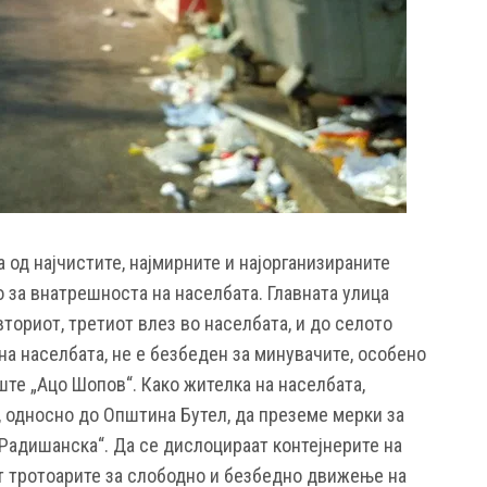
од најчистите, најмирните и најорганизираните
о за внатрешноста на населбата. Главната улица
вториот, третиот влез во населбата, и до селото
а населбата, не е безбеден за минувачите, особено
те „Ацо Шопов“. Како жителка на населбата,
 односно до Општина Бутел, да преземе мерки за
„Радишанска“. Да се дислоцираат контејнерите на
ат тротоарите за слободно и безбедно движење на