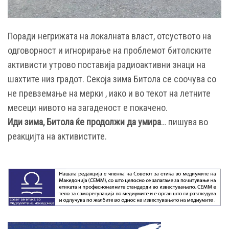
Поради негрижата на локалната власт, отсуството на
одговорност и игнорирање на проблемот битолските
активисти утрово поставија радиоактивни знаци на
шахтите низ градот. Секоја зима Битола се соочува со
не превземање на мерки , иако и во текот на летните
месеци нивото на загаденост е покачено.
Иди зима, Битола ќе продолжи да умира
… пишува во
реакцијта на активистите.