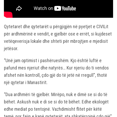
Qytetaret dhe qytetarët u përgjigjën në pyetjet e CIVILit
për ardhmërinë e vendit, e gjelbër ose e errët, si kujdeset
vetëqeverisja lokale dhe shteti për mbrojtjen e mjedisit
jetësor.
“Unë jam optimist i pashërueshëm. Kjo është luftë e
pafund mes njeriut dhe natyrës… Kur njeriu do ti vendos
afshet nën kontroll, çdo gjë do të jetë në rregull”, thotë
një qytetar i Manastirit.
“Dua ardhmëri të gjelbër. Mirëpo, nuk e dimë se si do të
bëhet. Askush nuk e di se si do të bëhet. Edhe ekologët
edhe mediat po tentojnë. Vazhdimisht flitet për këtë
temë, por fajin e kanë qytetarët, ata shkatërrojnë çdo gjë”,