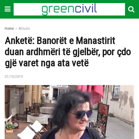
Home
Aktuale
Anketë: Banorët e Manastirit
duan ardhmëri të gjelbër, por çdo
gjë varet nga ata vetë
01/10/2019