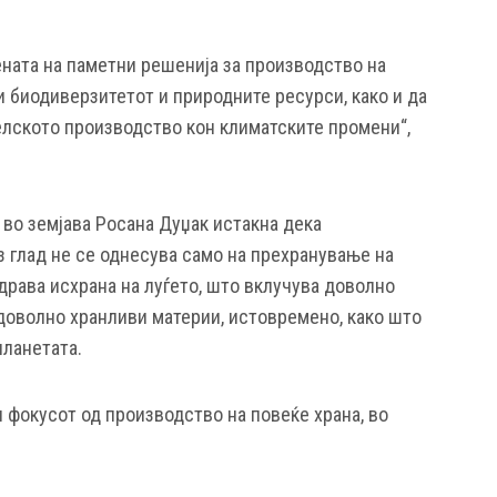
ената на паметни решенија за производство на
и биодиверзитетот и природните ресурси, како и да
елското производство кон климатските промени“,
во земјава Росана Дуџак истакна дека
з глад не се однесува само на прехранување на
здрава исхрана на луѓето, што вклучува доволно
 доволно хранливи материи, истовремено, како што
планетата.
 фокусот од производство на повеќе храна, во