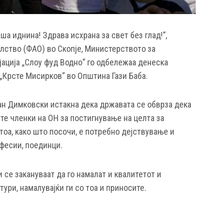
ша иднина! Здрава исхрана за свет без глад!“,
елство (ФАО) во Скопје, Министерството за
јација „Слоу фуд Водно“ го одбележаа денеска
 „Крсте Мисирков“ во Општина Гази Баба.
ан Димковски истакна дека државата се обврза дека
те членки на ОН за постигнување на целта за
 тоа, како што посочи, е потребно дејствување и
офесии, поединци.
се закануваат да го намалат и квалитетот и
ури, намалувајќи ги со тоа и приносите.