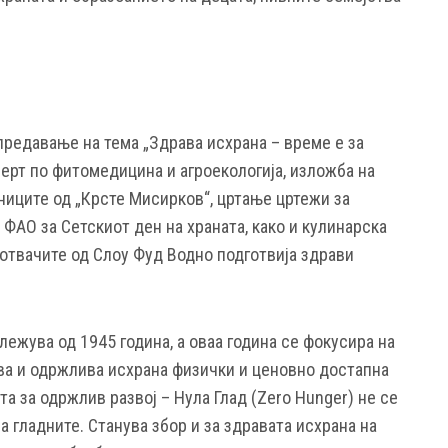
предавање на тема „Здрава исхрана – време е за
ерт по фитомедицина и агроекологија, изложба на
ниците од „Крсте Мисирков“, цртање цртежи за
 ФАО за Сетскиот ден на храната, како и кулинарска
готвачите од Слоу Фуд Водно подготвија здрави
лежува од 1945 година, а оваа година се фокусира на
ва и одржлива исхрана физички и ценовно достапна
та за одржлив развој – Нула Глад (Zero Hunger) не се
 гладните. Станува збор и за здравата исхрана на