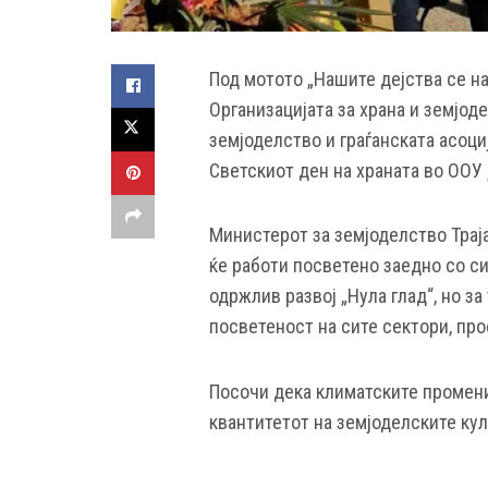
Под мотото „Нашите дејства се на
Организацијата за храна и земјод
земјоделство и граѓанската асоци
Светскиот ден на храната во ООУ
Министерот за земјоделство Трај
ќе работи посветено заедно со си
одржлив развој „Нула глад“, но за
посветеност на сите сектори, пр
Посочи дека климатските промени 
квантитетот на земјоделските култ