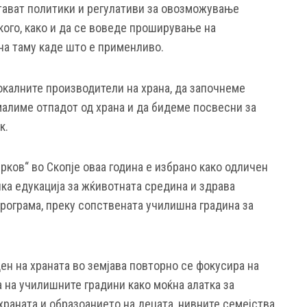
тават политики и регулативи за овозможување
кого, како и да се воведе проширување на
ана таму каде што е применливо.
калните производители на храна, да започнеме
малиме отпадот од храна и да бидеме посвесни за
к.
ков“ во Скопје оваа година е избрано како одличен
ка едукација за жќивотната средина и здрава
рограма, преку сопствената училишна градина за
ен на храната во земјава повторно се фокусира на
а на училишните градини како моќна алатка за
храната и образоанието на децата, нивните семејства