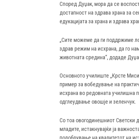
Според Дуџак, мора да се воспос
достапност на здрава храна за се
едукацијата за храна и здрава хр
„Сите можеме да ги поддржиме ло
здрав режим на исхрана, да го на
животната средина“, додаде Дуџа
Основното училиште „Крсте Мисир
пример за вобедување на практич
исхрана во редовната училишна п
одглеудвање овошје и зеленчук.
Со тоа овогодинешниот Светски д
младите, истакнувајќи ја важност
подобрување на квалитетот на ис