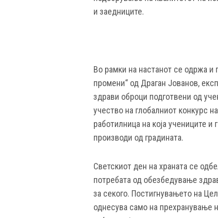
и заедниците.
Во рамки на настанот се одржа и 
промени“ од Драган Јованов, експ
здрави оброци подготвени од уче
учество на глобалниот конкурс на
работилница на која учениците и 
производи од градината.
Светскиот ден на храната се одбе
потребата од обезбедување здра
за секого. Постигнувањето на Цел
однесува само на прехранување на