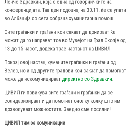
Ленче Здравкин, која е една од говорничките на
конференцијата. Таа ден подоцна, на 30.11. ќе се упати
во Албанија со сета собрана хуманитарна помош.
Сите граѓанки и граѓани кои сакаат да донираат ќе
можат да го направат тоа во Музејот на Град Скопје од
13 до 15 часот, додека трае настанот на ЦИВИЛ.
Покрај овој настан, хуманите граѓанки и граѓани од
Велес, но и од другите градови кои сакаат да помогнат
може да искомуницираат
директно со Здравкин
.
ЦИВИЛ ги повикува сите граѓани и граѓанки да се
солидаризираат и да помогнат онолку колку што им
дозволуваат можностите. Заедно сме посилни!
ЦИВИЛ тим за комуникации