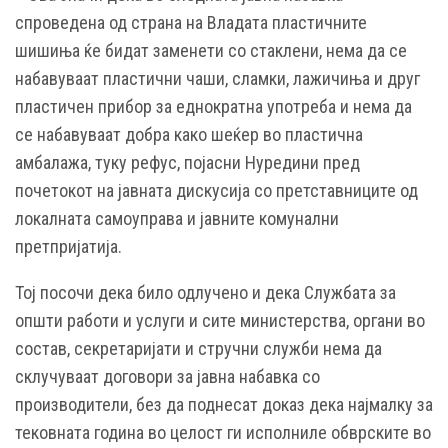
спроведена од страна на Владата пластичните
шишиња ќе бидат заменети со стаклени, нема да се
набавуваат пластични чаши, сламки, лажичиња и друг
пластичен прибор за еднократна употреба и нема да
се набавуваат добра како шеќер во пластична
амбалажа, туку рефус, појасни Нуредини пред
почетокот на јавната дискусија со претставниците од
локалната самоуправа и јавните комунални
претпријатија.
Тој посочи дека било одлучено и дека Службата за
општи работи и услуги и сите министерства, органи во
состав, секретаријати и стручни служби нема да
склучуваат договори за јавна набавка со
производители, без да поднесат доказ дека најмалку за
тековната година во целост ги исполниле обврските во