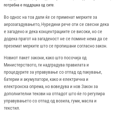
потребна е поддршка од сите.
Во однос на тоа дали ќе се применат мерките за
аерозагадувањето, Нуредини рече оти се свесни дека
е загадено и дека концентрациите се високи, но се
додека прагот на загаденост не се помине нема да се
преземат мерките што се пропишани согласно закон.
Новиот пакет закони, како што посочија од
Министерството, ги надградува правилата и
процедурите за управување со отпад од пакување,
батерии и акумулатори, како и електрична и
електронска опрема, но воведува и нов Закон за
дополнителни текови на отпадот што ќе го регулира
управувањето со отпад од возила, гуми, масла и
текстил.