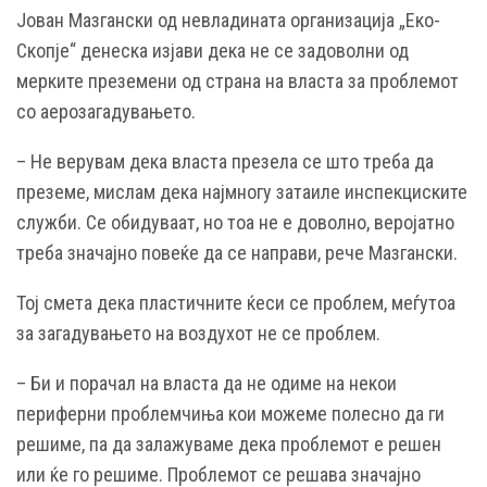
Јован Мазгански од невладината организација „Еко-
Скопје“ денеска изјави дека не се задоволни од
мерките преземени од страна на власта за проблемот
со аерозагадувањето.
– Не верувам дека власта презела се што треба да
преземе, мислам дека најмногу затаиле инспекциските
служби. Се обидуваат, но тоа не е доволно, веројатно
треба значајно повеќе да се направи, рече Мазгански.
Тој смета дека пластичните ќеси се проблем, меѓутоа
за загадувањето на воздухот не се проблем.
– Би и порачал на власта да не одиме на некои
периферни проблемчиња кои можеме полесно да ги
решиме, па да залажуваме дека проблемот е решен
или ќе го решиме. Проблемот се решава значајно