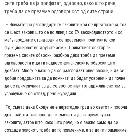
сите треба да ја прифатат, односно, како што рече,
треба да се преземе одговорност од сите страни.
– Внимателно разгледајте ги законите кои се предложени, тоа
се шест закони што се во линија со ЕУ законодавството и со
меѓународните стандарди и се преземени практиките кои
функционираат во другите земји. Приватниот сектор ги
презема своите обврски, разбира дека треба да преземе
одговорности и да ги поднесе финансиските обврски што
доаѓаат. Многу е важно да се разгледаат овие закони, и да се
добие поддршката за да поминат, да бидат усвоени и да почне
да се применуваат за да се воспостави тој одржлив систем за
управување со отпад, рече Нуредини.
Тој смета дека Скопје не е најзагаден град во светот и посочи
дека работат напорно да ги сменат и да ги применуваат
законите, затоа што, како што рече, не е важно само да се
создаде законот, треба да го примениме, а за да ги примениме,