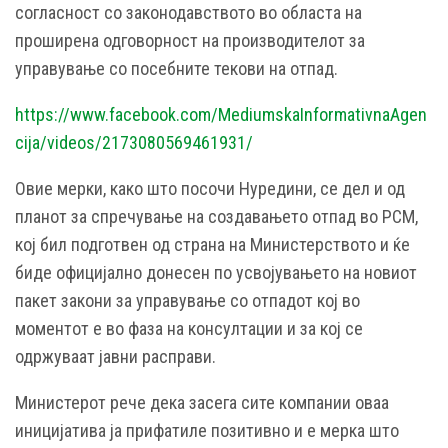
согласност со законодавството во областа на
проширена одговорност на производителот за
управување со посебните текови на отпад.
https://www.facebook.com/MediumskaInformativnaAgen
cija/videos/2173080569461931/
Овие мерки, како што посочи Нуредини, се дел и од
планот за спречување на создавањето отпад во РСМ,
кој бил подготвен од страна на Министерството и ќе
биде официјално донесен по усвојувањето на новиот
пакет закони за управување со отпадот кој во
моментот е во фаза на консултации и за кој се
одржуваат јавни расправи.
Министерот рече дека засега сите компании оваа
иницијатива ја прифатиле позитивно и е мерка што