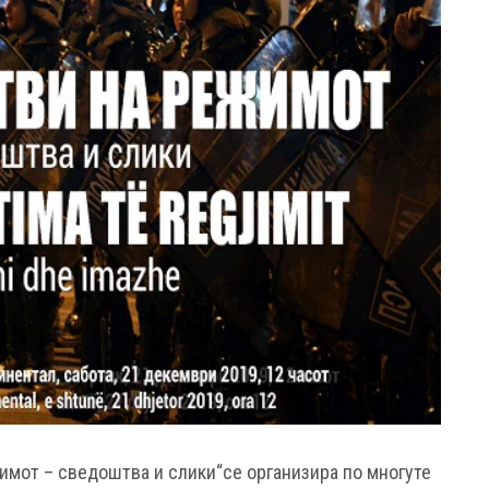
мот – сведоштва и слики“се организира по многуте