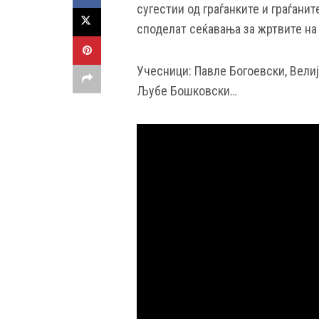
сугестии од граѓанките и граѓанит
споделат сеќавања за жртвите на
Учесници: Павле Богоевски, Вели
Љубе Бошковски…