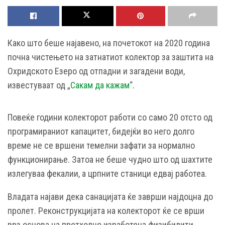
Како што беше најавено, на почетокот на 2020 година
почна чистењето на затнатиот колектор за заштита на
Охридското Езеро од отпадни и загадени води,
известуваат од „
Сакам да кажам
“.
Повеќе години колекторот работи со само 20 отсто од
програмираниот капацитет, бидејќи во него долго
време не се вршени темелни зафати за нормално
функционирање. Затоа не беше чудно што од шахтите
излегуваа фекалии, а црпните станици едвај работеа.
Владата најави дека санацијата ќе заврши најдоцна до
пролет. Реконструкцијата на колекторот ќе се врши
врз основа на претходно изработена физибилити