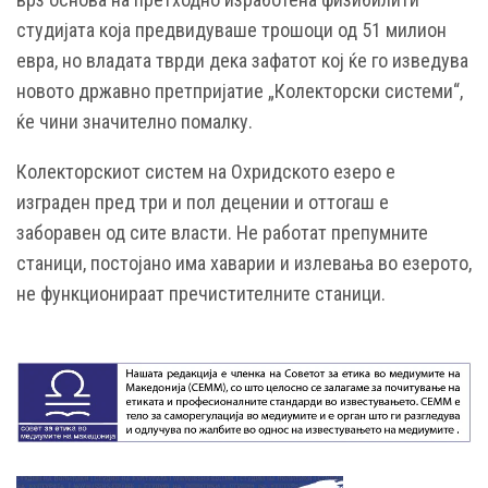
студијата која предвидуваше трошоци од 51 милион
евра, но владата тврди дека зафатот кој ќе го изведува
новото државно претпријатие „Колекторски системи“,
ќе чини значително помалку.
Колекторскиот систем на Охридското езеро е
изграден пред три и пол децении и оттогаш е
заборавен од сите власти. Не работат препумните
станици, постојано има хаварии и излевања во езерото,
не функционираат пречистителните станици.