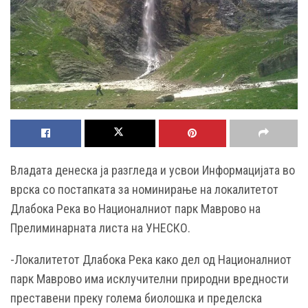
Владата денеска ја разгледа и усвои Информацијата во
врска со постапката за номинирање на локалитетот
Длабока Река во Националниот парк Маврово на
Прелиминарната листа на УНЕСКО.
-Локалитетот Длабока Река како дел од Националниот
парк Маврово има исклучителни природни вредности
преставени преку голема биолошка и пределска