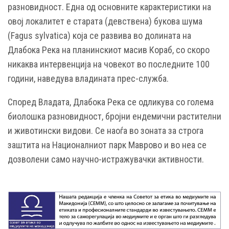
разновидност. Една од основните карактеристики на
овој локалитет е старата (девствена) букова шума
(Fagus sylvatica) која се развива во долината на
Длабока Река на планинскиот масив Кораб, со скоро
никаква интервенција на човекот во последните 100
години, наведува владината прес-служба.
Според Владата, Длабока Река се одликува со голема
биолошка разновидност, бројни ендемични растителни
и животински видови. Се наоѓа во зоната за строга
заштита на Националниот парк Маврово и во неа се
дозволени само научно-истражувачки активности.