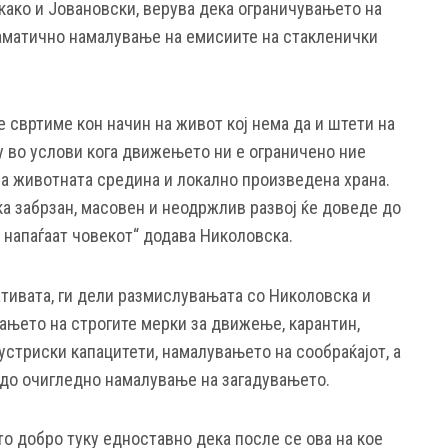
 како и Јовановски, верува дека ограничувањето на
аматично намалување на емисиите на стакленички
 свртиме кон начин на живот кој нема да и штети на
у во услови кога движењето ни е ограничено ние
на животната средина и локално произведена храна.
ка забрзан, масовен и неодржлив развој ќе доведе до
 напаѓаат човекот“ додава Николовска.
ативата, ги дели размислувањата со Николовска и
ањето на строгите мерки за движење, карантин,
устриски капацитети, намалувањето на сообраќајот, а
до очигледно намалување на загадувањето.
то добро туку едноставно дека после се ова на кое