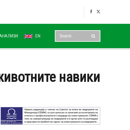
АНАЛИЗИ
EN
животните навики