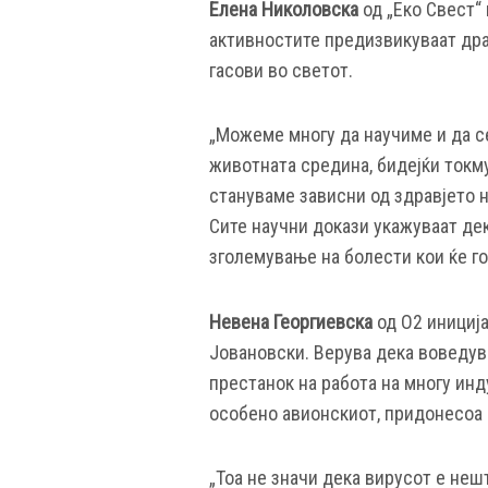
Елена Николовска
од „Еко Свест“
активностите предизвикуваат др
гасови во светот.
„Можеме многу да научиме и да се
животната средина, бидејќи токм
стануваме зависни од здравјето 
Сите научни докази укажуваат де
зголемување на болести кои ќе го
Невена Георгиевска
од О2 инициј
Јовановски. Верува дека воведув
престанок на работа на многу инд
особено авионскиот, придонесоа 
„Тоа не значи дека вирусот е неш