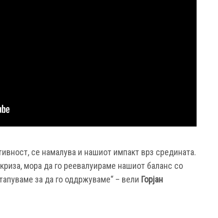
тивност, се намалува и нашиот импакт врз средината.
криза, мора да го реевалуираме нашиот баланс со
стапуваме за да го оддржуваме“ – вели
Горјан