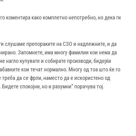
го коментира како комплетно непотребно, но дека ги
 ги слушаме препораките на СЗО и надлежните, и да
ирано. Запомнете, има многу фамилии кои нема да
ие нагло купувате и собирате производи, бидејќи
абавките кои течат нормално. Многу од тоа што ќе го
е треба да се фрли, наместо да е искористено од
 Бидете спокојни, но и разумни“ порачува тој.