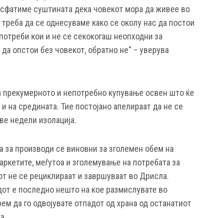
а сфатиме суштината дека човекот мора да живее во
е треба да се однесуваме како се околу нас да постои
потреби кои и не се секокогаш неопходни за
да опстои без човекот, обратно не“ – уверува
а прекумерното и непотребно купување освен што ќе
 и на средината. Тие постојано апелираат да не се
ве недели изолација.
а за производи се виновни за зголемен обем на
маркетите, меѓутоа и зголемување на потребата за
от не се рециклираат и завршуваат во Дрисла.
от е последно нешто на кое размислувате во
ем да го одвојувате отпадот од храна од останатиот
а.