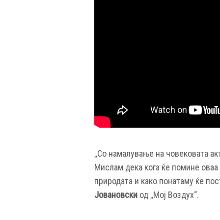
„Со намалување на човековата ак
Мислам дека кога ќе помине оваа 
природата и како понатаму ќе по
Јовановски
од „Мој Воздух“.