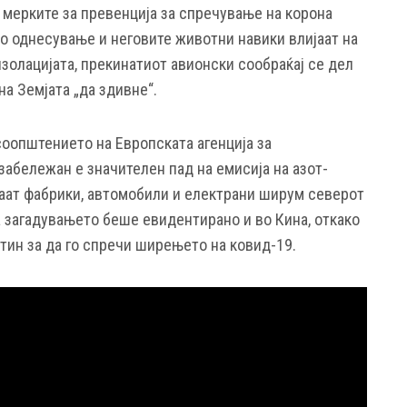
 мерките за превенција за спречување на корона
о однесување и неговите животни навики влијаат на
золацијата, прекинатиот авионски сообраќај се дел
на Земјата „да здивне“.
оопштението на Европската агенција за
забележан е значителен пад на емисија на азот-
уваат фабрики, автомобили и електрани ширум северот
а загадувањето беше евидентирано и во Кина, откако
тин за да го спречи ширењето на ковид-19.