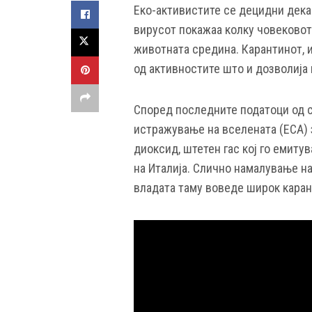
Еко-активистите се децидни дека
вирусот покажаа колку човековот
животната средина. Карантинот, и
од активностите што и дозволија 
Според последните податоци од с
истражување на вселената (ЕСА) 
диоксид, штетен гас кој го емит
на Италија. Слично намалување н
владата таму воведе широк каран