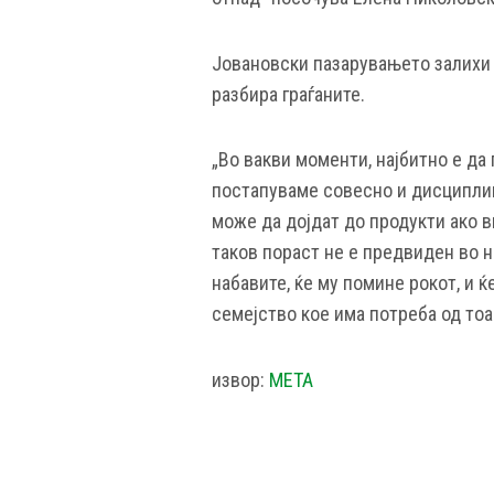
Јовановски пазарувањето залихи 
разбира граѓаните.
„Во вакви моменти, најбитно е да
постапуваме совесно и дисциплин
може да дојдат до продукти ако в
таков пораст не е предвиден во н
набавите, ќе му помине рокот, и ќ
семејство кое има потреба од тоа.
извор:
МЕТА