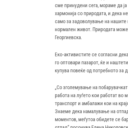
сме принудени сега, мораме да ј
хармонија со природата, и дека н
само за задоволување на нашите 
нормален живот. Природата може 
Георгиевска.
Еко-активистите се согласни дек
го оптовари пазарот, ќе и наштети
купува повеќе од потребното за д
„Со зголемување на побарувачкат
работа на луѓето кои работат во 
транспорт и амбалажи кои на крај
Знаеме дека намалување на отпад
моментов, меѓутоа обидете се бар
отпад“ посочува Елена Николовск