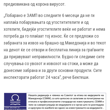
предизвикана од корона вирусот.
„Побарано е ЗАМП во следните 6 месеци да не ги
наплаќа побарувањата од угоститителите и од
хотелите, бидејќи угостителите веќе не работат и нема
потреба да го плаќаат тој износ. Ќе се предложи со
забраната за извоз на брашно од Македонија и во текот
на денот ќе се отвори и бесплатна линија за граѓаните
да пријавуваат неправилности. Будно ги следиме сите
случувања со увозот и извозот на стоки, а може да
донесеме забрана и за други основни продукти. Сите
инспекторати работат 24 часа“, рече Бектеши.