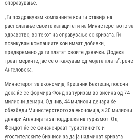
опоравување.
„Ги поздравувам компаниите кои ги ставија на
располагање своите капацитети на Министерството за
здравство, во текот на справување со кризата. Ги
повикувам компаниите кои имаат добивки,
предвремено да ги платат своите давачки. Додека
траат мерките, јас се откажувам од мојата плата“, рече
Ангеловска.
Министерот за економија, Крешник Бектеши, посочи
дека ќе се формира Фонд за туризам во висина од 74
милиони денари. Од нив, 44 милиони денари ќе
обезбеди Министерството за економија, а 30 милиони
денари Агенцијата за поддршка на туризмот. Од
Фондот ќе се финансираат туристичките и
угостителските бизниси за да ја надминат кризата