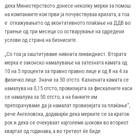
дека Министерството донесе неколку мерки за помош
на компаниите кои први ја почувствуваа кризата, а тоа
е откажувањето од аконтативното плаќање на ДДВ во
траење од три месеци со остварување на одредени
услови од страна на бизнисите.
„Со тоа ја заштитуваме нивната ликвиднист. Втората
мерка е законско намалување на затезната камата од
10 на 5 проценти за правно правно лице и од 8 на 4 за
физичко лице. Значи за 50 отсто. Казнената камата се
намалува на 0,15 отсто, провизијата за фискалните каси
се намалува за 50 отсто, а на банките им
препорачуваме да ја намалат провизијата за плаќање“,
рече Ангеловска, додавајќи дека мерките се за краток
рок и дека се очекуваат најголеми шокови во вториот
квартал од годинава, а во третиот ќе биде