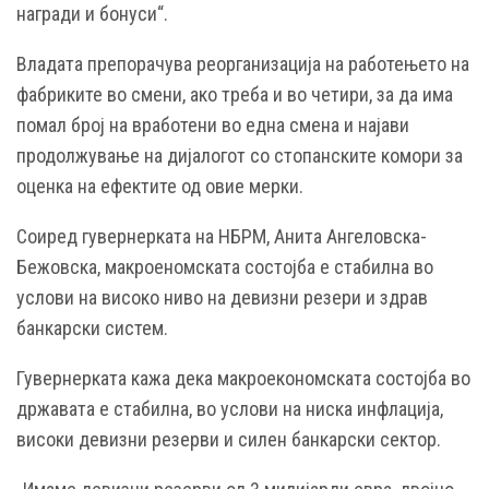
награди и бонуси“.
Владата препорачува реорганизација на работењето на
фабриките во смени, ако треба и во четири, за да има
помал број на вработени во една смена и најави
продолжување на дијалогот со стопанските комори за
оценка на ефектите од овие мерки.
Соиред гувернерката на НБРМ, Анита Ангеловска-
Бежовска, макроеномската состојба е стабилна во
услови на високо ниво на девизни резери и здрав
банкарски систем.
Гувернерката кажа дека макроекономската состојба во
државата е стабилна, во услови на ниска инфлација,
високи девизни резерви и силен банкарски сектор.