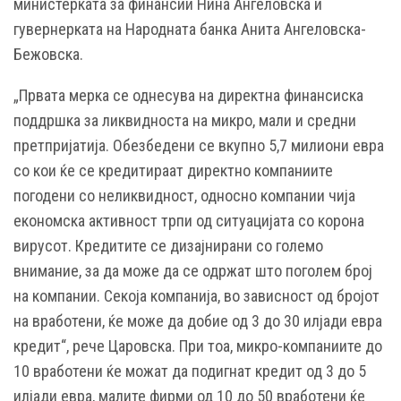
министерката за финансии Нина Ангеловска и
гувернерката на Народната банка Анита Ангеловска-
Бежовска.
„Првата мерка се однесува на директна финансиска
поддршка за ликвидноста на микро, мали и средни
претпријатија. Обезбедени се вкупно 5,7 милиони евра
со кои ќе се кредитираат директно компаниите
погодени со неликвидност, односно компании чија
економска активност трпи од ситуацијата со корона
вирусот. Кредитите се дизајнирани со големо
внимание, за да може да се одржат што поголем број
на компании. Секоја компанија, во зависност од бројот
на вработени, ќе може да добие од 3 до 30 илјади евра
кредит“, рече Царовска. При тоа, микро-компаниите до
10 вработени ќе можат да подигнат кредит од 3 до 5
илјади евра, малите фирми од 10 до 50 вработени ќе