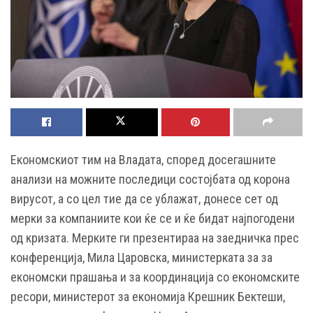
Економскиот тим на Владата, според досегашните
анализи на можните последици состојбата од корона
вирусот, а со цел тие да се ублажат, донесе сет од
мерки за компаниите кои ќе се и ќе бидат најпогодени
од кризата. Мерките ги презентираа на заедничка прес
конференција, Мила Царовска, министерката за за
економски прашања и за координација со економските
ресори, министерот за економија Крешник Бектеши,