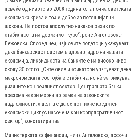
„Имаме девизни резерви од 3 милијарди евра, двојно
повеќе од нивото во 2008 година кога почна светската
економска криза и тоа е добро за потенцијални
шокови. Не постои апсолутно никаков ризик по
стабилноста на девизниот курс“, рече Ангеловска-
Бежовска. Според неа, најновите податоци укажуваат
дека банкарскиот систем е здраво јадро на нашата
економија, ликвидноста на банките е на високо ниво,
околу 30 отсто. „Сите овие инфикатори упатуваат дека
макрономската состојба е стабилна, но нѐ загрижуваат
ризиците кон реалниот сектор. Централната банка
презема некои мерки во рамки на законските
надлежности, а целта е да се поттикне кредитен
економски циклус насочена кон коопрпоративниот
сектор“, констатира таа.
Министерката за финансии, Нина Ангеловска, посочи