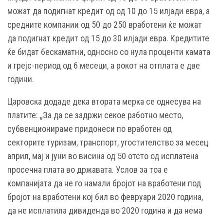
можат да подигнат кредит од од 10 до 15 илјади евра, а
средните компании од 50 до 250 вработени ќе можат
да подигнат кредит од 15 до 30 илјади евра. Кредитите
ќе бидат бескаматни, односно со нула проценти камата
и грејс-период од 6 месеци, а рокот на отплата е две
години.
Царовска додаде дека втората мерка се однесува на
платите: „За да се задржи секое работно место,
субвенционираме придонеси по вработен од
секторите туризам, транспорт, угостителство за месец
април, мај и јуни во висина од 50 отсто од исплатена
просечна плата во државата. Услов за тоа е
компанијата да не го намали бројот на вработени под
бројот на вработени кој бил во февруари 2020 година,
да не исплатила дивиденда во 2020 година и да нема