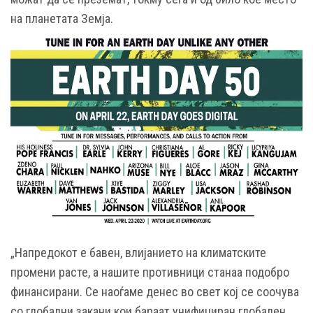
на планетата Земја.
„Напредокот е бавен, влијанието на климатските
промени расте, а нашите противници станаа подобро
финансирани. Се наоѓаме денес во свет кој се соочува
со глобални закани кои бараат унифициран глобален