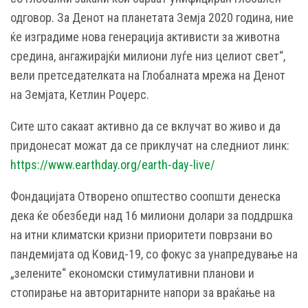
одговор. За Денот на планетата Земја 2020 година, ние
ќе изградиме нова генерација активисти за животна
средина, ангажирајќи милиони луѓе низ целиот свет“,
вели претседателката на Глобалната мрежа на Денот
на Земјата, Кетлин Роџерс.
Сите што сакаат активно да се вклучат во живо и да
придонесат можат да се приклучат на следниот линк:
https://www.earthday.org/earth-day-live/
Фондацијата Отворено општество соопшти денеска
дека ќе обезбеди над 16 милиони долари за поддршка
на итни климатски кризни приоритети поврзани во
пандемијата од Ковид-19, со фокус за унапредување на
„зелените“ економски стимулативни планови и
стопирање на авторитарните напори за враќање на