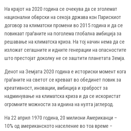
На крајот на 2020 година се очекува да се зголемат
национални обврски на секоја држава кон Парискиот
договор за климатски промени во 2015 година и да се
повикаат граѓаните на поголема глобална амбиција за
решавање на климатска криза. На тој начин нема да се
изложат сегашните и идните генерации на опасностите
што престојат доколку не се заштити планетата Земја.
Денот на Земјата 2020 година е историски момент кога
граѓаните на светот се креваат во обединет повик за
креативност, иновации, амбиција и храброст за
надминување на климатска криза и да се искористат
огромните можности за иднина на нулта јаглерод.
На 22 април 1970 година, 20 милиони Американци –
10% од американското население во тоа време –