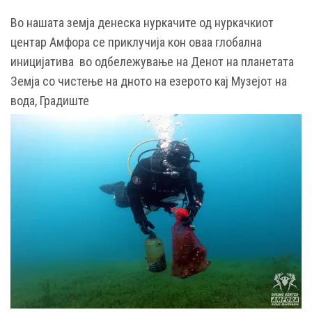
Во нашата земја денеска нуркачите од нуркачкиот
центар Амфора се приклучија кон оваа глобална
иницијатива во одбележување на Денот на планетата
Земја со чистење на дното на езерото кај Музејот на
вода, Градиште