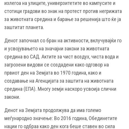
излегоа на улиците, универзитетите во кампусите и
стотици градови во знак на протест против негрижата
за животната средина и барање за решенија што ќе ја
заштитат планета.
Денот започнал со бран на активности, вклучувајќи го
и усвојувањето на значајни закони за животната
средина во САД. Актите за чист воздух, чиста вода и
загрозени видови се создадени како одговор на
првиот ден на Земјата во 1970 година, како и
создавање на Агенцијата за заштита на животната
средина (ЕПА). Многу земји наскоро усвоија слични
закони.
Денот на Земјата продолжува да има големо
меѓународно значење: Во 2016 година, Обединетите
нации го одбраа како ден кога беше ставен во сила