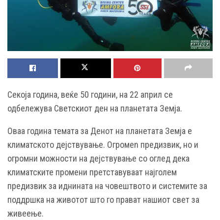
Секоја година, веќе 50 години, на 22 април се
одбележува Светскиот ден на планетата Земја.
Оваа година темата за Денот на планетата Земја е
климатското дејствување. Огромen предизвик, но и
огромни можности на дејствување со оглед дека
климатските промени претставуваат најголем
предизвик за иднината на човештвото и системите за
поддршка на животот што го прават нашиот свет за
живеење.