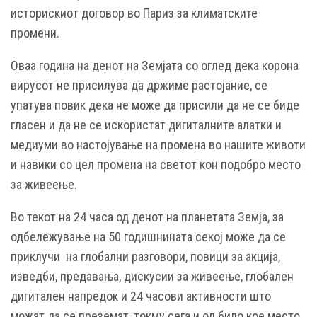
историскиот договор во Париз за климатските
промени.
Оваа година на денот на Земјата со оглед дека корона
вирусот не присилува да држиме растојание, се
упатува повик дека не може да присили да не се биде
гласен и да не се искористат дигиталните алатки и
медиуми во настојување на промена во нашите животи
и навики со цел промена на светот кон подобро место
за живеење.
Во текот на 24 часа од денот на планетата Земја, за
одбележување на 50 годишнината секој може да се
приклучи на глобални разговори, повици за акција,
изведби, предавања, дискусии за живеење, глобален
дигитален напредок и 24 часови активности што
можат да се преземат, токму сега и од било кое место