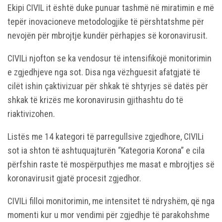
Ekipi CIVIL it është duke punuar tashmë në miratimin e më
tepër inovacioneve metodologjike të përshtatshme për
nevojën për mbrojtje kundër përhapjes së koronavirusit.
CIVILi njofton se ka vendosur të intensifikojë monitorimin
e zgjedhjeve nga sot. Disa nga vëzhguesit afatgjatë të
cilët ishin çaktivizuar për shkak të shtyrjes së datës për
shkak të krizës me koronavirusin gjithashtu do të
riaktivizohen.
Listës me 14 kategori të parregullsive zgjedhore, CIVILi
sot ia shton të ashtuquajturën “Kategoria Korona” e cila
përfshin raste të mospërputhjes me masat e mbrojtjes së
koronavirusit gjatë procesit zgjedhor.
CIVILi filloi monitorimin, me intensitet të ndryshëm, që nga
momenti kur u mor vendimi për zgjedhje të parakohshme