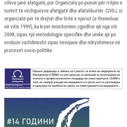
cilëve janë afatgjatë, por Organizata po punon për rritjen e
numrit të vëzhguesve afatgjatë dhe afatshkurtër. CIVILi, si
organizatë për të drejtat dhe liritë e njeriut (e themeluar
në vitin 1999), ka kryer monitorimin zgjedhor që nga viti
2008, sipas një metodologjie specifike dhe unike që po
evoluon vazhdimisht sipas nevojave dhe ndryshimeve në
proceset socio-politike.