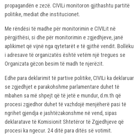
propagandën e zezë. CIVILi monitoron gjithashtu partitë
politike, mediat dhe institucionet.
Me rëndësi të madhe për monitorimin e CIVILit në
përgjithësi, si dhe për monitorimin e zgjedhjeve, janë
aplikimet që vijnë nga qytetarët e të gjithë vendit. Bollëku
i adresave të organizatës është vetëm një tregues se
Organizata gëzon besim të madh te njerëzit.
Edhe para deklarimit të partive politike, CIVILi ka deklaruar
se zgjedhjet e parakohshme parlamentare duhet të
mbahen sa më shpejt që të jetë e mundur, d.m.th që
procesi zgjedhor duhet të vazhdojë menjëherë pasi të
ngrihet gjendja e jashtëzakonshme në vend, sipas
deklaratave të Komisionit Shtetëror të Zgjedhjeve që
procesi ka ngecur. 24 ditë para ditës së votimit.