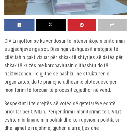
CIVILi njofton se ka vendosur të intensifikojë monitorimin
e zgjedhjeve nga sot. Disa nga vëzhguesit afatgjatë të
cilët ishin çaktivizuar për shkak të shtyrjes së datës për
shkak të krizës me koronavirusin gjithashtu do të
riaktivizohen. Të gjithë së bashku, në strukturën e
organizatës, do të pranojnë udhëzime plotësuese për
monitorim të forcuar të procesit zgjedhor në vend.
Respektimi i të drejtës së votës së qytetarëve është
prioritar për CIVILin. Përqëndrimi i monitorimit të CIVILit
është mbi financimin politik dhe korrupsionin politik, si
dhe lajmet e rrejshme, gjuhën e urrejtjes dhe