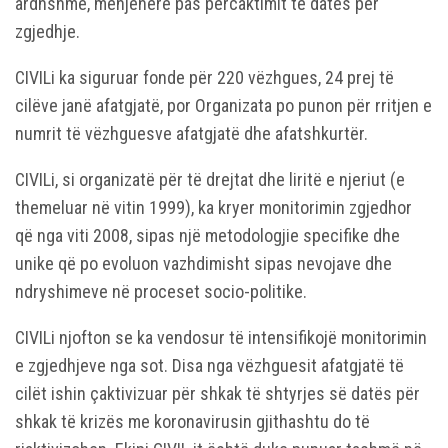
ardhshme, menjëherë pas përcaktimit të datës për
zgjedhje.
CIVILi ka siguruar fonde për 220 vëzhgues, 24 prej të
cilëve janë afatgjatë, por Organizata po punon për rritjen e
numrit të vëzhguesve afatgjatë dhe afatshkurtër.
CIVILi, si organizatë për të drejtat dhe liritë e njeriut (e
themeluar në vitin 1999), ka kryer monitorimin zgjedhor
që nga viti 2008, sipas një metodologjie specifike dhe
unike që po evoluon vazhdimisht sipas nevojave dhe
ndryshimeve në proceset socio-politike.
CIVILi njofton se ka vendosur të intensifikojë monitorimin
e zgjedhjeve nga sot. Disa nga vëzhguesit afatgjatë të
cilët ishin çaktivizuar për shkak të shtyrjes së datës për
shkak të krizës me koronavirusin gjithashtu do të