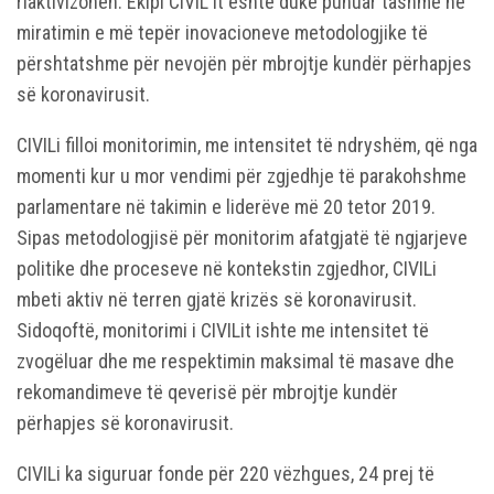
riaktivizohen. Ekipi CIVIL it është duke punuar tashmë në
miratimin e më tepër inovacioneve metodologjike të
përshtatshme për nevojën për mbrojtje kundër përhapjes
së koronavirusit.
CIVILi filloi monitorimin, me intensitet të ndryshëm, që nga
momenti kur u mor vendimi për zgjedhje të parakohshme
parlamentare në takimin e liderëve më 20 tetor 2019.
Sipas metodologjisë për monitorim afatgjatë të ngjarjeve
politike dhe proceseve në kontekstin zgjedhor, CIVILi
mbeti aktiv në terren gjatë krizës së koronavirusit.
Sidoqoftë, monitorimi i CIVILit ishte me intensitet të
zvogëluar dhe me respektimin maksimal të masave dhe
rekomandimeve të qeverisë për mbrojtje kundër
përhapjes së koronavirusit.
CIVILi ka siguruar fonde për 220 vëzhgues, 24 prej të