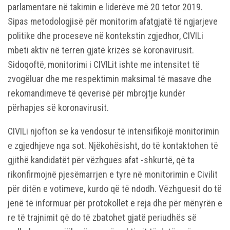
parlamentare në takimin e liderëve më 20 tetor 2019.
Sipas metodologjisë për monitorim afatgjatë të ngjarjeve
politike dhe proceseve në kontekstin zgjedhor, CIVILi
mbeti aktiv në terren gjatë krizës së koronavirusit.
Sidoqoftë, monitorimi i CIVILit ishte me intensitet të
zvogëluar dhe me respektimin maksimal të masave dhe
rekomandimeve të qeverisë për mbrojtje kundër
përhapjes së koronavirusit.
CIVILi njofton se ka vendosur të intensifikojë monitorimin
e zgjedhjeve nga sot. Njëkohësisht, do të kontaktohen të
gjithë kandidatët për vëzhgues afat -shkurtë, që ta
rikonfirmojnë pjesëmarrjen e tyre në monitorimin e Civilit
për ditën e votimeve, kurdo që të ndodh. Vëzhguesit do të
jenë të informuar për protokollet e reja dhe për mënyrën e
re të trajnimit që do të zbatohet gjatë periudhës së