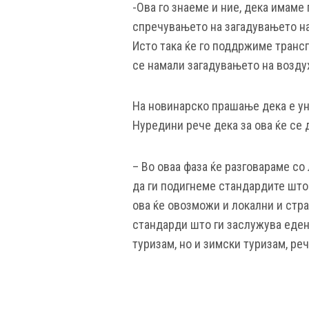
-Ова го знаеме и ние, дека имаме
спречувањето на загадувањето на
Исто така ќе го поддржиме трансп
се намали загадувањето на возду
На новинарско прашање дека е ун
Нуредини рече дека за ова ќе се 
– Во оваа фаза ќе разговараме со
да ги подигнеме стандардите што
ова ќе овозможи и локални и стр
стандарди што ги заслужува еден
туризам, но и зимски туризам, ре