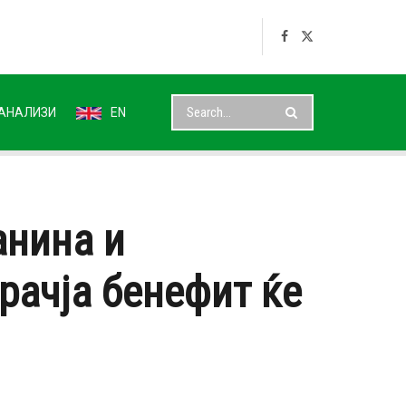
АНАЛИЗИ
EN
анина и
рачја бенефит ќе