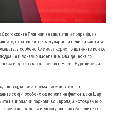
 Осоговските Планини за заштитени подрачја, не
алните, стратешките и меѓународни цели за заштита
ржавата, а особено ќе имаат корист општините кои ќе
подрачје и локално население. Ова денеска го
редина и просторно планирање Насер Нуредини на
додаде тој, ќе се зголемат можностите за
ните земји, особено од аспект на фактот дека Шар
мите национални паркови во Европа, а истовремено,
чја значи напредок и исполнување на обврските кон