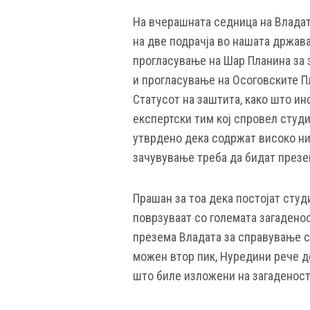
На вчерашната седница на Владат
на две подрачја во нашата држава
прогласување на Шар Планина за 
и прогласување на Осоговските Пл
Статусот на заштита, како што и
експертски тим кој спровел студиј
утврдено дека содржат високо ни
зачувување треба да бидат презе
Прашан за тоа дека постојат студ
поврзуваат со големата загаденос
презема Владата за справување с
можен втор пик, Нуредини рече д
што биле изложени на загаденост