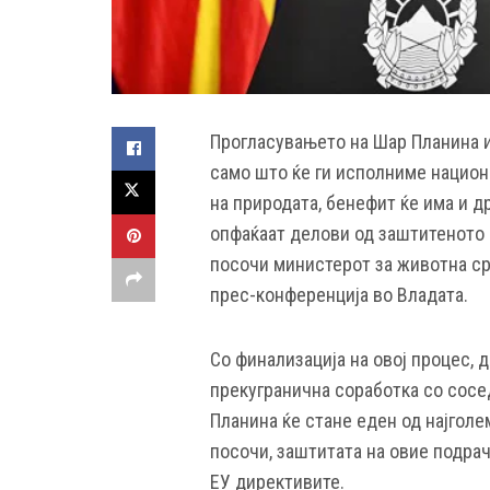
Прогласувањето на Шар Планина и
само што ќе ги исполниме национ
на природата, бенефит ќе има и д
опфаќаат делови од заштитеното 
посочи министерот за животна с
прес-конференција во Владата.
Со финализација на овој процес, 
прекугранична соработка со сосед
Планина ќе стане еден од најголе
посочи, заштитата на овие подра
ЕУ директивите.