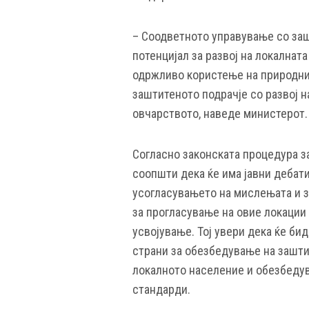
– Соодветното управување со заш
потенцијал за развој на локалнат
одржливо користење на природнит
заштитеното подрачје со развој н
овчарството, наведе министерот.
Согласно законската процедура з
соопшти дека ќе има јавни дебат
усогласувањето на мислењата и 
за прогласување на овие локации
усвојување. Тој увери дека ќе би
страни за обезбедување на зашти
локалното население и обезбедув
стандарди.