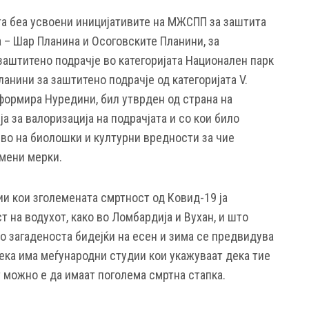
а беа усвоени иницијативите на МЖСПП за заштита
 – Шар Планина и Осоговските Планини, за
заштитено подрачје во категоријата Национален парк
анини за заштитено подрачје од категоријата V.
нформира Нуредини, бил утврден од страна на
а за валоризација на подрачјата и со кои било
во на биолошки и културни вредности за чие
мени мерки.
ии кои зголемената смртност од Ковид-19 ја
т на водухот, како во Ломбардија и Вухан, и што
о загаденоста бидејќи на есен и зима се предвидува
ека има меѓународни студии кои укажуваат дека тие
 можно е да имаат поголема смртна стапка.