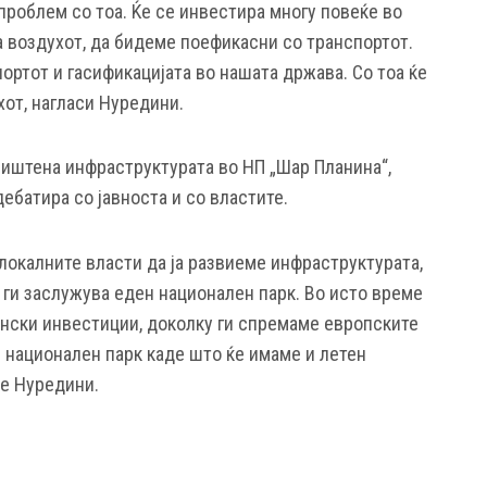
 проблем со тоа. Ќе се инвестира многу повеќе во
 воздухот, да бидеме поефикасни со транспортот.
ортот и гасификацијата во нашата држава. Со тоа ќе
хот, нагласи Нуредини.
иштена инфраструктурата во НП „Шар Планина“,
дебатира со јавноста и со властите.
 локалните власти да ја развиеме инфраструктурата,
 ги заслужува еден национален парк. Во исто време
ански инвестиции, доколку ги спремаме европските
 национален парк каде што ќе имаме и летен
че Нуредини.