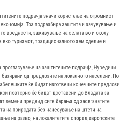
титените подрачја значи користење на огромниот
а економија. Тоа подразбира заштита и зачувување и
е вредности, заживување на селата во и околу
а еко туризмот, традиционалното земјоделие и
а прогласување на заштитените подрачја, Нуредини
и базирани од предлозите на локалното населени. По
забелешките ќе бидат изготвени конечните предлози
 кои повторно ќе бидат доставени до Владата за
дат земени предвид сите барања од засеганатите
та на природата без нанесување на штети на
ање на развој на локалитетите според европските