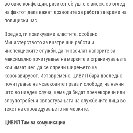
во овие конфекции, ризикот сѐ уште е висок, со оглед
на фактот дека важат дозволите за работа за време на
полициски час.
Воедно, ги повикуваме властите, особено
Министерството за внатрешни работи и
инспекциските служби, да ги засилат напорите за
максимално почитување на мерките и ограничувањата
кои имаат цел да се спречи ширењето на
коронавирусот. Истовремено, ЦИВИЛ бара доследно
почитување на човековите права и слободи, на начин
што во ниеден случај нема да бидат пречекорени или
злоупотребени овластувањата на службените лица во
текот на спроведувањето на мерките.
ЦИВИЛ Тим за комуникации