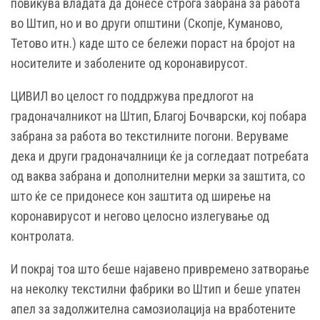
повикува владата да донесе строга забрана за работа
во Штип, но и во други општини (Скопје, Куманово,
Тетово итн.) каде што се бележи пораст на бројот на
носителите и заболените од коронавирусот.
ЦИВИЛ во целост го поддржува предлогот на
градоначалникот на Штип, Благој Бочварски, кој побара
забрана за работа во текстилните погони. Веруваме
дека и други градоначалници ќе ја согледаат потребата
од ваква забрана и дополнителни мерки за заштита, со
што ќе се придонесе кон заштита од ширење на
коронавирусот и негово целосно излегување од
контролата.
И покрај тоа што беше најавено привремено затворање
на неколку текстилни фабрики во Штип и беше упатен
апел за задолжителна самозиолација на вработените